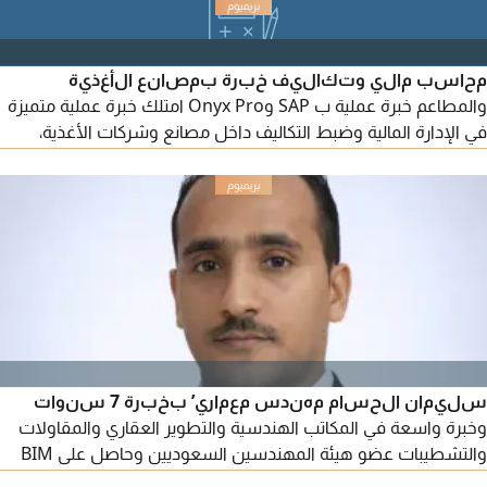
محاسب مالي وتكاليف خبرة بمصانع الأغذية
والمطاعم خبرة عملية ب SAP وOnyx Pro امتلك خبرة عملية متميزة
في الإدارة المالية وضبط التكاليف داخل مصانع وشركات الأغذية،
وسلاسل المطاعم والكافيهات
سليمان الحسام مهندس معماري’ بخبرة 7 سنوات
وخبرة واسعة في المكاتب الهندسية والتطوير العقاري والمقاولات
والتشطيبات عضو هيئة المهندسين السعوديين وحاصل على BIM
ومتقن برامج التصميم الهندسي. أقدم حلولا مبتكرة وجودة تنفيذ