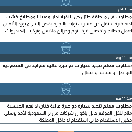
وبيخدكم اجتياز الاختبار تعيين فوري. الاجراءات منظمة جدا وسريعة
منذ 9 أيام
مطلوب في منطقة حائل حي النقرة نجار موبيليا ومطابخ خشب
لديه خبرة لا تقل عن عشر سنوات بالنجاره بقص الشيء بورد الألماني
لعمل مطابخ وتفصيل غرف نوم وخزائن ملابس وتركيب الهيدرولك
وتركيب بديل الشيب ورد ورسم العمل يدوي أو الشغل بالملي. الراتب
4000 ألاف ريال العمل مدة شهرين والسكن بنفس الشغل فقط
للجادين يتواصلوا
منذ 11 يوم
مطلوب معلم تنجيد سيارات ذو خبرة عالية متواجد في السعودية
التواصل واتساب أو اتصال
منذ 11 يوم
مطلوب معلم تنجيد سيارة ذو خبرة عالية فنان لا تهم الجنسية
متاح للكل الموقع حائل ياخوان شركات من بر السعودية لأحد يرسلي
حقين الاستقدام ما بي استقدام لا داخل المملكة