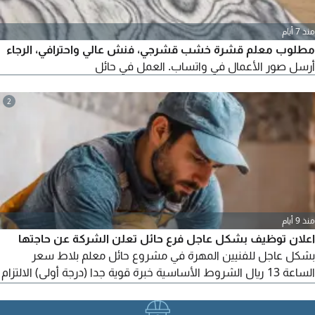
منذ 7 أيام
مطلوب معلم قشرة خشب قشرجي، فنش عالي واحترافي، الرجاء
أرسل صور الأعمال في واتساب. العمل في حائل
2
منذ 9 أيام
اعلان توظيف بشكل عاجل فرع حائل تعلن الشركة عن حاجتها
بشكل عاجل للفنيين المهرة في مشروع حائل معلم بلاط سعر
الساعة 13 ريال الشروط الأساسية خبرة قوية جدا (درجة أولى) الالتزام
التام والانضباط في موقع العمل. يعتذر عن قبول أي شخص لا يملك
الخبرة المطلوبة. الاختبار الى موجود في مكة نجمع الناس وبيجي باص