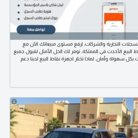
سجلات التجارية والشركات، ارفع مستوى مبيعاتك الآن مع
ط البيع الأحدث في المملكة. نوفر لك الحل الأمثل لقبول جميع
بكل سهولة وأمان. لماذا تختار اجهزة نقاط البيع لدينا دعم
كامل للشبكات قبول بطاقات مدى (Mada) فيزا (Visa) وماستر كارد.
سرعة فائقة اجهزة متنقلة تدعم تقنية 5G لضمان سرعة اتمام العمليات.
ع تحويل يومي مباشر لمبيعاتك على حسابك البنكي. تغطية
2