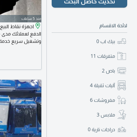
تحديث حاصل البحث
منذ 5 ساعات
لائحة الاقسام
اجهزة نقاط البيع
وتشغيل سريع خدمة ع
بيك اب
0
خيارات دفع آمنة وسر
مدى جهاز بنك
متفرقات
11
باص
2
آليات ثقيلة
4
مفروشات
6
ملابس
3
دراجات نارية
0