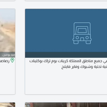
منذ يومين
في جميع مناطق المملكة كرينات بوم تراك بوكلينات
رصاصه حديد دي
نية تحتية وشبوك وفاير فايتنج
5