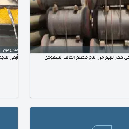
منذ يومين
فخار للبيع من انتاج مصنع الخزف السعودي
أبغى تلاجه