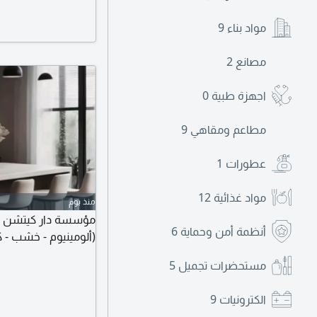
مواد بناء
9
مصانع
2
اجهزة طبية
0
مطاعم ومقاهي
9
عطورات
1
مواد غذائية
12
منذ يوم
مؤسسة دار كيتشن للمط
أنظمة أمن وحماية
6
(ألومينيوم - خشب - ك
مستحضرات تجميل
5
الكترونيات
9