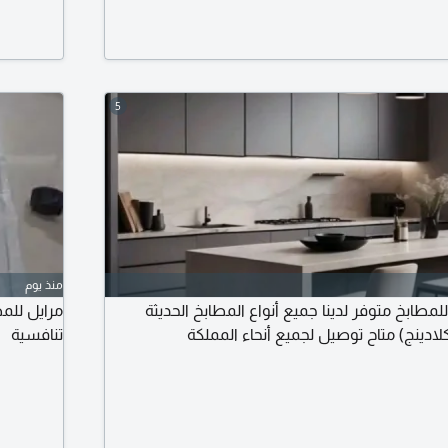
5
منذ يوم
ابخ متوفر لدينا جميع أنواع المطابخ الحديثة
مرايل للمط
لادينج) متاح توصيل لجميع أنحاء المملكة
تنافسية