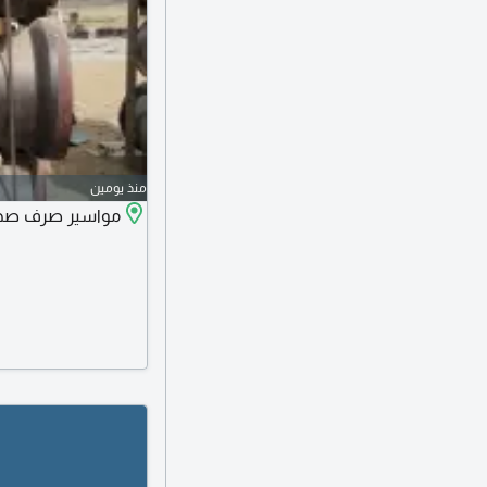
منذ يومين
مواسير صرف صحي 