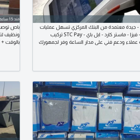
منذ 15 ساعة
 - جيدة معتمدة من البنك المركزي تسهل عمليات
باص توصيل
الدفع لعملائك مدى - فيزا - ماستر كارد - ابل باي - STC Pay تركيب
ونظيف لتو
ملاء ودعم فني على مدار الساعة وفر لجمهورك
بالوقت + 
يعة، وزود مبيعاتك مع اجهزة جيدة المملكة شبكة
للتواصل
3