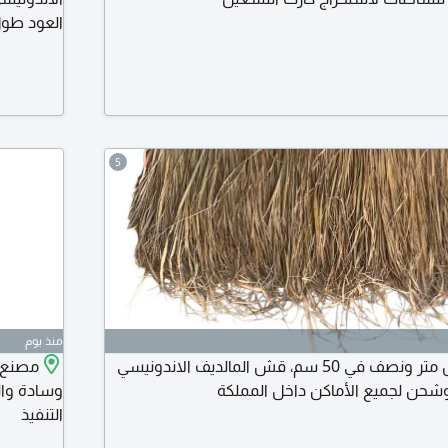
80 سم في 45 سم الموقع الرياض حي الرمال
5
منذ يوم
سعر الحبة 30، مقاس متر ونصف في 50 سم، قش المالديف الاندونيسي
مصنع ا
وشحن لجميع الأماكن داخل المملكة
وسادة وال
التنفيذ