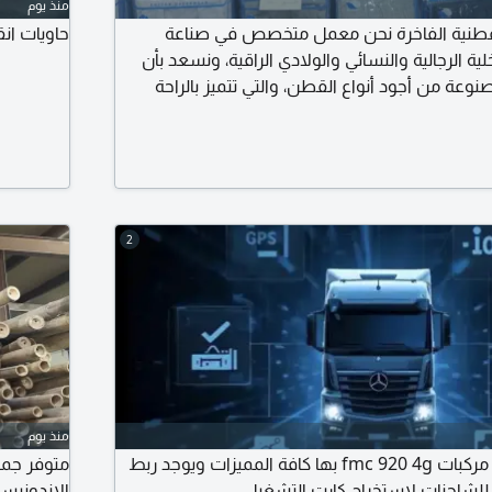
منذ يوم
لبسة القطنية الفاخرة نحن معمل متخصص في صناعة
حاويات انقاض
لية الرجالية والنسائي والولادي الراقية، ونسعد بأن
صنوعة من أجود أنواع القطن، والتي تتميز بالراحة
عصري المناسب لمختلف الفئات العمرية. منتجاتنا ليست
 ورخيص فطلبك ليس لدينا) لطلب الكتالوج تواصل
2
منذ يوم
يوجد لدينا اجهزة تتبع مركبات fmc 920 4g بها كافة المميزات ويوجد ربط
متوفر جمي
للشاحنات لاستخراج كارت التشغيل