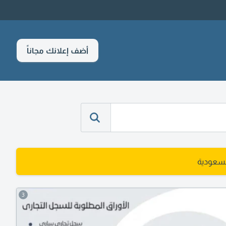
أضف إعلانك مجاناً
لسعودية
3