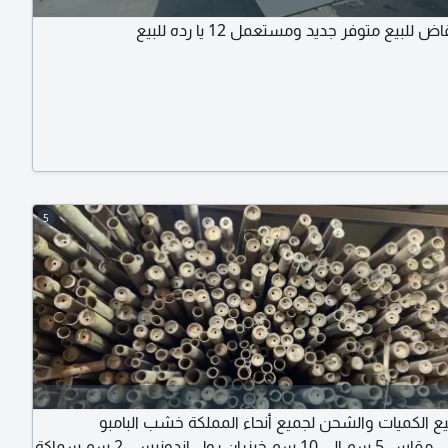
 للبيع متوفر جديد ومستعمل 12 يا رده للبيع
5
ع الكميات والشحن لجميع أنحاء المملكة خشب البامبو
الاندونيسي مقاس 5 سم الى 10 سم خيزران رول اندونيسي 2 سم سماكة