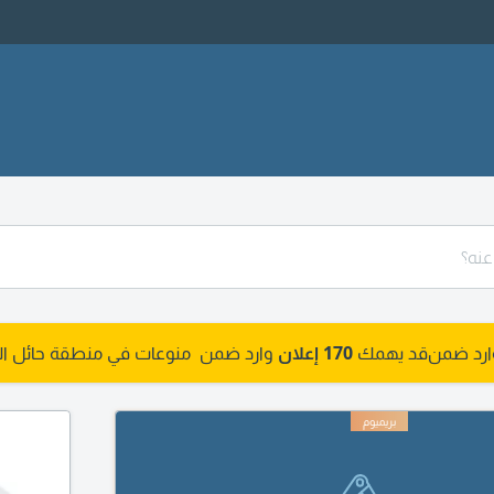
وارد ضمن
قد يهمك
170 إعلان
وارد ضمن منوعات في منطقة حائل ا