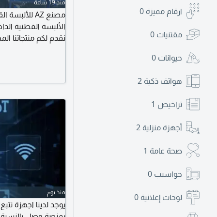
منذ 19 ساعة
ارقام مميزة
0
مصنع AZ للأ
الألبسة القطنية الداخ
مقتنيات
0
نقدم لكم منتجاتنا الم
المتانة، والتصميم ال
حيوانات
0
شعبيه لو تدور شعبي
على الرقم - جملة
هواتف ذكية
2
تراخيص
1
أجهزة منزلية
2
صحة عامة
1
حواسيب
0
منذ يوم
لوحات إعلانية
0
بمنصة وصل بالنسبة 