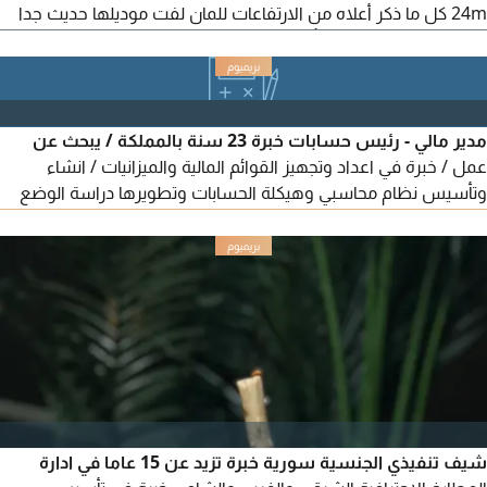
24m كل ما ذكر أعلاه من الارتفاعات للمان لفت موديلها حديث جدا
وأوراقها كاملة شهادة تأمين وتيوفي TUV CERTIFICATION كرينات
(crane) متوفرة للإيجار 7 طن - 10 طن - 15 طن 25 طن - 50 طن -
100 طن 250 طن - 500 طن - 750 طن 200 طن - 1200 طن كل ما
ذكر أعلاه من الكرينات أوراقها كاملة ولديها شهادة تأمين وتيوفي
مدير مالي - رئيس حسابات خبرة 23 سنة بالمملكة / يبحث عن
TUV
عمل / خبرة في اعداد وتجهيز القوائم المالية والميزانيات / انشاء
وتأسيس نظام محاسبي وهيكلة الحسابات وتطويرها دراسة الوضع
المالي وتصحيح العمليات المالية اعداد ورفع الاقرارات الضريبية
والزكوية / وضع الخطط التطويرية ودراسات الجدوى / التحليل المالي /
اعداد التقارير المالية
شيف تنفيذي الجنسية سورية خبرة تزيد عن 15 عاما في ادارة