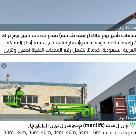
منذ 17 يوم
خدمات تأجير بوم تراك (رافعة شاحنة) نقدم خدمات تأجير بوم تراك
/ رافعة شاحنة بجودة عالية وأسعار مناسبة في جميع أنحاء المملكة
العربية السعودية. خدماتنا تشمل رفع المعدات الثقيلة تحميل وتنزيل
مواد البناء أعمال المواقع والورش نقل وتركيب الحديد والمكيفات
مشاريع البناء والصيانة سائق محترف التزام بالمواعيد أسعار مناسبة
5
خدمة داخل المدينة وخارجها للتواصل نخدم جميع المناطق
منذ 19 يوم
مان لفت (manlift) متوفر لدينا للإيجار
بالارتفاعات التاليه 30m, 34m, 36m, 40m, 44m, 46m, 54m، 16m,