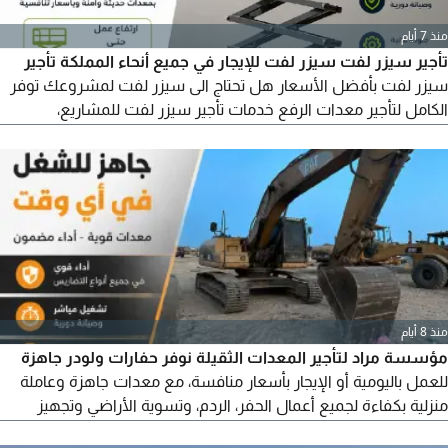
منذ 7 أيام
تأجير سيزر لفت سيزر لفت للإيجار في جميع أنحاء المملكة تأجير
سيزر لفت بأفضل الأسعار هل تحتاج الى سيزر لفت لمشروعك توفر
الكامل لتأجير معدات الرفع خدمات تأجير سيزر لفت للمشاريع،
والمصانع، والمستودعات، وأعمال الصيانة، وتركيب الواجهات،
والكهرباء، والتكييف، مع معدات حديثة وجاهزة للعمل. مميزات الخدمة
سيزر لفت كهربائي وديزل ارتفاعات متعددة تناسب جميع المشاريع
إيجار ي
منذ 8 أيام
مؤسسة مراد لتأجير المعدات الثقيلة نوفر حفارات ولودر جاهزة
للعمل باليومية أو الإيجار بأسعار منافسة، مع معدات جاهزة وعاملة
منزلية بكفاءة لجميع أعمال الحفر، الردم، وتسوية الأراضي وتجهيز
المواقع. للتواصل والاستفسار مؤسسة مراد. ثقة وجودة في تنفيذ