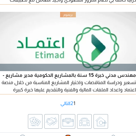
التوصيل والخرائط واجهزة الجوال والحاسوب لدي الخبرة في المملكة
العربية والتعامل مع المشاكل وحلها والرغبة في العمل والجدية
والالتزام بالمواعيد متفرق وجاهز للعمل
مهندس مدني خبرة 15 سنة بالمشاريع الحكومية مدير مشاريع -
تسعير ودراسة المناقصات واختيار المشاريع المناسبة من خلال منصة
اعتماد واعداد الملفات المالية والفنية والتقديم عليها خبرة كبيرة
بترسية المناقصات وادارة المشاريع التواصل عبر الواتساب أو الايميل
1
2
التالي
(الرجاء التواصل فقط للشركات ذات القدرة ولديها المتطلبات
والامكانيات المالية والفنية للمشاريع الحكومية)