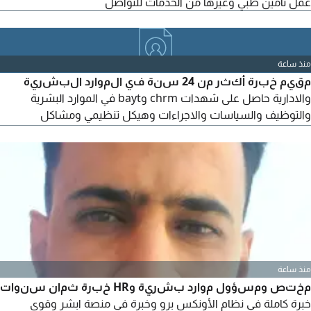
عمل تأمين طبي وغيرها من الخدمات للتواصل
منذ ساعة
مقيم خبرة أكثر من 24 سنة في الموارد البشرية
والادارية حاصل على شهدات chrm وbayt في الموارد البشرية
والتوظيف والسياسات والاجراءات وهيكل تنظيمي ومشاكل
الموظفين والرواتب عملت في كبرى الشركات مثال فواز الحكير
وأسواق العثيم ومجموعة الرها. متواجد في المنطقة الشرقية وجاهز
للعمل مباشرة ابحث عن فرصة جديدة للمشاركة خبراتي لتحدي جديد
منذ ساعة
مختص ومسؤول موارد بشرية وHR خبرة ثمان سنوات
خبرة كاملة في نظام الأونكس برو وخبرة في منصة ابشر وقوى