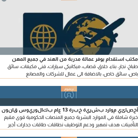
الاقامات توثيق العقود) أجيد استخدام Word وExcel، وجاهز للعمل
فورا. كما امتلك إقامة سارية ورخصة قيادة
مكتب استقدام يوفر عمالة مدربة من الهند في جميع المهن
طباخ، نجار، بناء، حلاق، قصاب، ميكانيكي سيارات، فني مكيفات، سائق
باص، سائق خاص، بالاضافة الى عمال للشركات والمصانع
والمؤسسات
أخصائي موارد بشرية خبرة 13 عام بكالوريوس قانون
خبرة شاملة في الموارد البشرية جميع المنصات الحكومية قوى مقيم
التأمينات هدف تمهير ودعم التوظيف نطاقات طاقات جدارات أجير
مدد بلدي الغرفة التجارية المركز السعودي للأعمال صياغة العقود