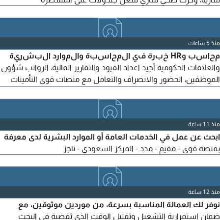
منذ 5 ساعات
محاسب وHR خبرة في المحاسبة والموارد البشرية
والعلاقات الحكومية أجيد اعداد القيود والتقارير المالية، الرواتب شؤون
الموظفين، الحضور والانصراف والتعامل مع منصات قوى التأمينات
مدد مقيم، ابشر أعمال بلدي والزكاة والضريبة محترف في Excel
وWord، منظم دقيق وأجيد العمل تحت الضغط وانجاز المهام بكفاءة
منذ 11 ساعة
ابحث عن عمل في الخدمات العامة أو الموارد البشرية لدى معرفة
بمنصة قوى - مقيم - مدد - المركز السعودي - ناجز
منذ 12 ساعة
نوفر لك العمالة المناسبة بسرعة، من موردين موثوقين، مع
ضمان استمرارية التشغيل وتقليل الوقت الذي تقضية في البحث