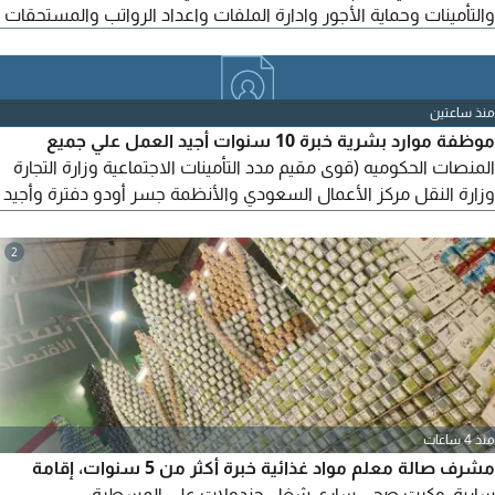
والتأمينات وحماية الأجور وادارة الملفات واعداد الرواتب والمستحقات
منذ ساعتين
موظفة موارد بشرية خبرة 10 سنوات أجيد العمل علي جميع
المنصات الحكوميه (قوى مقيم مدد التأمينات الاجتماعية وزارة التجارة
وزارة النقل مركز الأعمال السعودي والأنظمة جسر أودو دفترة وأجيد
اللغة الانجليزية والمراسلات عبر الايميل
2
منذ 4 ساعات
مشرف صالة معلم مواد غذائية خبرة أكثر من 5 سنوات، إقامة
سارية، وكرت صحي ساري شغل جندولات على المسطرة