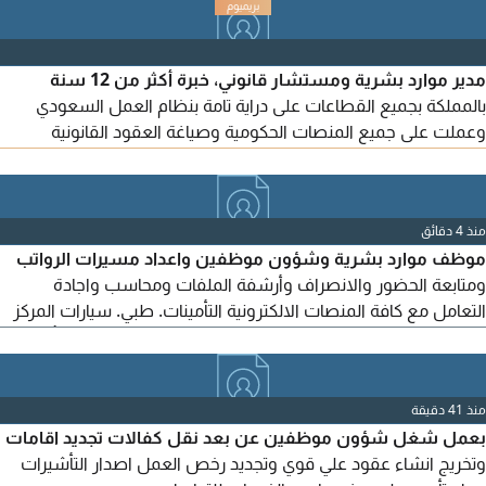
وادارة بيانات الموظفين وفق نظام ERP أو نظام HRIS اعداد البيرول
وفق التايم شيت خبرة في أكسيل وورد اعداد الخطة السنوية والتقارير
الدورية والتقييم الذاتي خبرة في الحاسب الالى
مدير موارد بشرية ومستشار قانوني، خبرة أكثر من 12 سنة
بالمملكة بجميع القطاعات على دراية تامة بنظام العمل السعودي
وعملت على جميع المنصات الحكومية وصياغة العقود القانونية
والتعامل مع القضايا العمالية وادارة الموارد البشرية ابتداء من
التوظيف والرواتب والتقييم والجزاءات وانهاء ومتابعة كافة الأعمال
الخاصة بإدارة الموارد البشرية وشؤون الموظفين. اقامة قابلة للتحويل
منذ 4 دقائق
باقي فيها سنة. مستعد لمباشر العمل
موظف موارد بشرية وشؤون موظفين واعداد مسيرات الرواتب
ومتابعة الحضور والانصراف وأرشفة الملفات ومحاسب واجادة
التعامل مع كافة المنصات الالكترونية التأمينات. طبي. سيارات المركز
السعودي للأعمال. قوي. مدد. تم. ناجز. غرفة ت بلدي اصدار التأشيرات
وتفويضها مساند مقيم تم فتح حسابات بنكية أفراد إيجار. بورصة
تحديث صكوك ومؤسسة. تأمين سيارات متابعه معدات ثقيله
منذ 41 دقيقة
وقلابات. إدارة واشراف وغيره إقامة سارية
بعمل شغل شؤون موظفين عن بعد نقل كفالات تجديد اقامات
وتخريج انشاء عقود علي قوي وتجديد رخص العمل اصدار التأشيرات