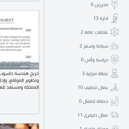
خبراتي ومهارات
محررين
0
ادارة
13
علاقات عامة
2
سياحة وسفر
2
حراسة وأمن
0
منذ 17 ساعة
عمالة منزلية
3
المملكة ومستعد للعم
عمال تنظيف
10
حضانة اطفال
0
عمال دليفري
11
مونتاج واخراج
1