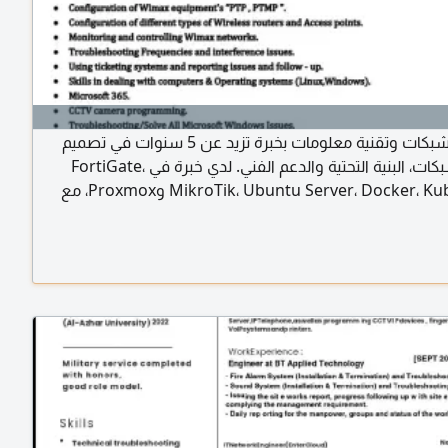
مهندس شبكات وتقنية معلومات بخبرة تزيد عن 5 سنوات في تصميم
وإدارة الشبكات، البنية التحتية والدعم الفني. لدي خبرة في FortiGate،
MikroTik، Ubuntu Server، Docker، Kubernetes وProxmox، مع
خبرة في بيئات ISP وNOC. ابحث عن فرص مهنية في مجال الشبكات
ات. LinkedIn