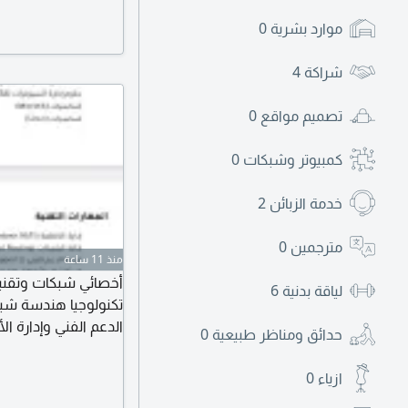
موارد بشرية
0
شراكة
4
تصميم مواقع
0
كمبيوتر وشبكات
0
خدمة الزبائن
2
مترجمين
0
منذ 11 ساعة
أخصائي شبكات وتقني
لياقة بدنية
6
تكنولوجيا هندسة شبك
الدعم الفني وإدارة ال
حدائق ومناظر طبيعية
0
لتقنية المعلومات و
والشبكات وإدارة الم
ازياء
0
النهائيين وضمان استم