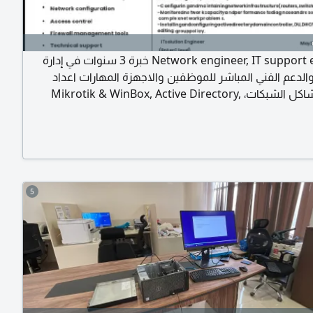
Network engineer, IT support engineer خبرة 3 سنوات في إدارة
الدعم الفني المباشر للموظفين والاجهزة المهارات اعداد
وتحديد مشاكل الشبكات، Mikrotik & WinBox, Active Directory,
Hyper - V تركيب وصيانة كاميرات المراقبة CCTV، حل الأعطال التقنية،
وحماية الأنظمة، خبرة سنتين في نظام التيار الخفيف وبالأخص Fire alarm
5