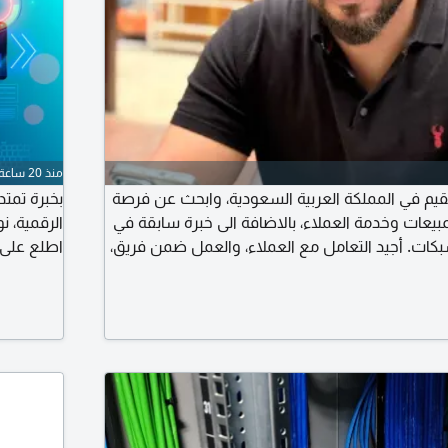
منذ 20 ساعة
م في المملكة العربية السعودية، وابحث عن فرصة
بخبرة تمت
بيعات وخدمة العملاء، بالاضافة الى خبرة سابقة في
الرقمية، ن
بكات. أجيد التعامل مع العملاء، والعمل ضمن فريق،
اطلع على 
سعى دائما للتطوير وتحقيق أفضل النتائج. ابحث
والشركات 
الات التالية مبيعات كاشير خدمة عملاء استقبال
مئات النط
ة متاح للبدء فورا، ولدي اقامة سارية
تسجيل نطا
بالجملة ا