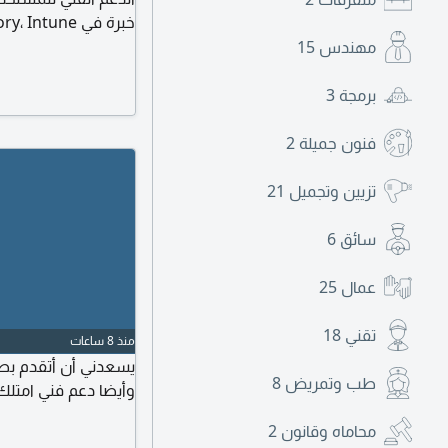
والدعم عن بعد، بالاض
مهندس
15
بمهارات قوية في حل
برمجة
3
فنون جميلة
2
تزيين وتجميل
21
سائق
6
عمال
25
تقني
18
منذ 8 ساعات
يسعدني أن أتقدم بط
طب وتمريض
8
وأيضا دعم فني امتلك
محاماه وقانون
2