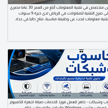
شريف أيمن متخصص في تقنية المعلومات أبلغ من العمر 30 عاما مصري
آخر عمل في صرح التقنية للمقاولات في الرياض لدى خبرة 9 سنوات
قنية معلومات ابحث عن وظيفة مناسبة. متاح حاليا في جدة.
ارتي الخاصة
 وشبكات - جاهز للعمل فورا. الخدمات صيانة اجهزة الكمبيوتر
واللابتوب. فورمات وتثبيت Windows والبرامج والتعريفات. ازالة