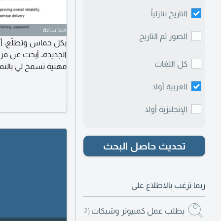
التاريخ تنازلياً
منذ ساعة
الصور ثم التاريخ
بكل حماس وتطلّع، أ
الجديدة. أبحث عن فر
كل اللغات
مهنية تسمح لي بالنمو
أهداف المؤسسة. سيرتي
العربية أولا
استفسار أو فرصة توظ
مشاركة المنشور لمن 
الإنجليزية أولا
تحديث حاصل البحث
ربما ترغب بالاطلاع على
يطلب عمل كمبيوتر وشبكات
(392)