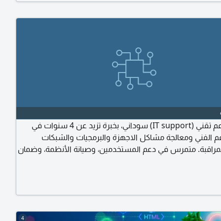
أخصائي دعم تقني (IT support) سوداني، بخبرة تزيد عن 4 سنوات في
عم الفني ومعالجة مشاكل الاجهزة والبرمجيات والشبكات
مراقبة. متمرس في دعم المستخدمين، وصيانة الأنظمة، وضمان
 وسلاسة العمليات اليومية لتقنية المعلومات. أسعى للحصول
في مجال الدعم التقني لاضافة قيمة حقيقية وتطوير مهاراتي
اهز للانتقال الى أي مدينة داخل المملكة
4