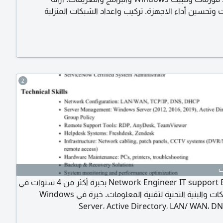
 وتحسين أداء الاجهزة. تركيب واعداد الشبكات المنزلية
والمكتبية. تمديد وكبس كيا بل الشبكات (RJ45) اعداد الراوترات ونقاط
. تعريف الطابعات وربطها على الشبكة. تركيب واعداد كاميرات
2
Network Engineer IT support Engineer بخبرة أكثر من 4 سنوات في
إدارة الشبكات والبنية التحتية لتقنية المعلومات. خبرة في Windows
Server، Active Directory، LAN/ WAN، D
Troubleshooting، وإدارة المستخدمين. حاصل على CCNA، CompTIA