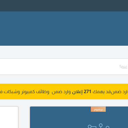
وارد ضمن
قد يهمك
271 إعلان
وارد ضمن وظائف كمبيوتر وشبكات في