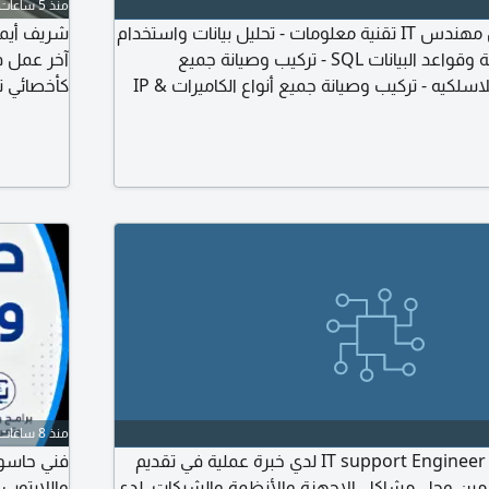
منذ 5 ساعات
ابحث عن فرصة عمل مهندس IT تقنية معلومات - تحليل بيانات واستخدام
برامجها - لغات البرمجة وقواعد البيانات SQL - تركيب وصيانة جميع
الشبكات السلكية واللاسلكيه - تركيب وصيانة جميع أنواع الكاميرات IP &
كأخصائي ت
إقامة سارية 11 / 2026 ورخصة عشر سنوات وسي
منذ 8 ساعات
أنا مهندس دعم فني IT support Engineer لدي خبرة عملية في تقديم
فني حاسوب
دمين وحل مشاكل الاجهزة والأنظمة والشبكات. لدي