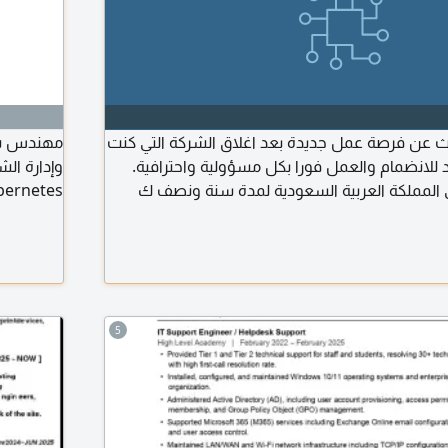
ث عن فرصة عمل جديدة بعد اغلاق الشركة التي كنت
 للانضمام والعمل فورا بكل مسؤولية واحترافية.
 المملكة العربية السعودية لمدة سنة ونصف ك
مشغل كمبيوتر (Computer Operator) بالاضافة الى خبرة في التسويق
رية والخدمات الحكومية الالكترونية. المهارات المهنية
وتقنية المعلوم
التسويق الرقمي مهارات الكمبيوتر والإدارة ادخال البيانات (Data Entry)
5