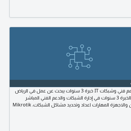
ITIL، Microsoft AZ - ، وServiceNow
أخصائي دعم فني وشبكات IT خبرة 3 سنوات يبحث عن عمل في الرياض
التفاصيل الخبرة 3 سنوات في إدارة الشبكات والدعم الفني المباشر
للموظفين والاجهزة المهارات اعداد وتحديد مشاكل الشبكات، Mikrotik
& WinBox، Active Directory، Hyper - V تركيب وصيانة كاميرات المراقبة
CCTV، حل الأعطال التقنية Troubleshooting، وحماية الأنظمة. الحالة
 الرياض وإقامة سارية وجاهز للمباشرة فورا