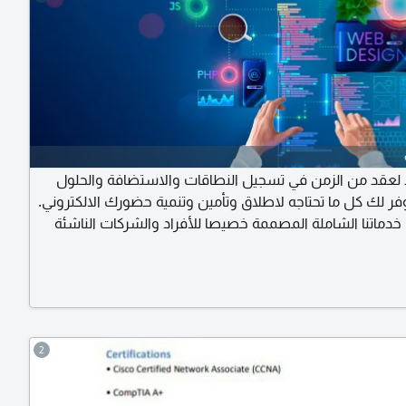
د لعقد من الزمن في تسجيل النطاقات والاستضافة والحلول
وفر لك كل ما تحتاجه لاطلاق وتأمين وتنمية حضورك الالكتروني.
خدماتنا الشاملة المصممة خصيصا للأفراد والشركات الناشئة
تسجيل النطاقات - احجز اسمك اليوم سواء كان نطاقا وأحدا أو
اقات، نساعدك على تسجيل هويتك الالكترونية المثالية بسهولة.
ق ابحث عن نطاقك المثالي واحجزه فورا. تسجيل نطاقات
حصل
2