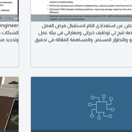
منذ 3 ساعات
علن عن استعدادي التام لاستقبال فرص العمل
صة تتيح لي توظيف خبراتي ومهاراتي في بيئة عمل
الشبكات و
 والتطوّر المستمر، والمساهمة الفعّالة في تحقيق
 الذاتية مرفقة أعلاه، وأرحّب بأي تواصل أو
يف مناسبة. لا تترددوا في التواصل معي مباشرة أو
قد يهمه الأمر.
system متواجد في مكة المكرمة وإقامة سارية وجاهز للمباشرة فورا