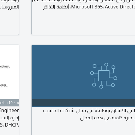
خبرة في Microsoft 365، Active Directory، Intune، أنظمة التذاكر
الفيروسات
افة الى تشخيص وحل المشاكل التقنية بكفاءة. أتميز
 المشكلات، التواصل، وخدمة المستخدمين
الواي فاي
المراقبة (DVR / NVR/ IP) دعم فني وحل جميع المشاكل التقنية
منذ 10 ساعات
لبي للالتحاق بوظيفة في مجال شبكات الحاسب
 خبرة كافية في هذه المجال
NS، DHCP،