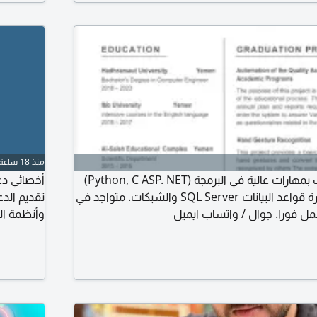
منذ 18 ساعة
خريج هندسة حاسوب بمهارات عالية في البرمجة (Python, C ASP. NET)
وتطوير المواقع، وإدارة قواعد البيانات SQL Server والشبكات. متواجد في
تقديم الد
ل فورا. جوال / واتساب ايميل
وأنظمة ال
استمرارية
على فرصة 
المهنية. ج