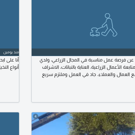
منذ يومين
ن فرصة عمل مناسبة في المجال الزراعي، ولدي
أنا على ا
عة الأعمال الزراعية، العناية بالنباتات، الاشراف
أنواع النخي
مع العمال والعملاء. جاد في العمل وملتزم سريع
ولية مستعد للعمل الميداني ابحث عن فرصة
وير خبرتي وتقديم أفضل ما لدي ولدي القدرة على
ورد كذلك على برنامج دفتره وبرنامج أودو
4