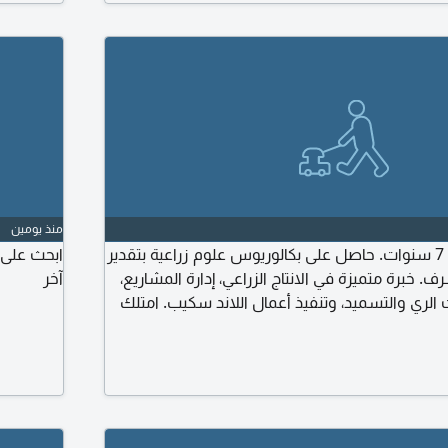
منذ يومين
مهندس زراعي بخبرة 7 سنوات. حاصل على بكالوريوس علوم زراعية بتقدير
ابحث على 
ف. خبرة متميزة في الانتاج الزراعي، إدارة المشاريع،
آخر
الري والتسميد، وتنفيذ أعمال اللاند سكيب. امتلك
يم العمل ورفع كفاءة الانتاج وتحسين جودة المواقع
رصة عمل مناسبة داخل السعودية