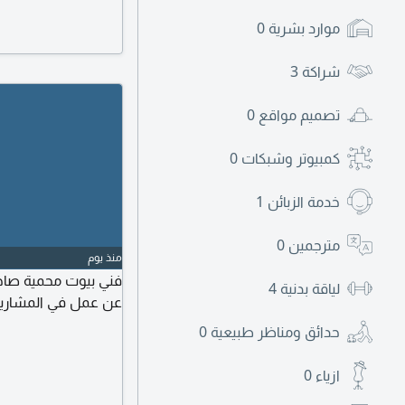
موارد بشرية
0
شراكة
3
تصميم مواقع
0
كمبيوتر وشبكات
0
خدمة الزبائن
1
مترجمين
0
منذ يوم
فني بيوت محمية صاح
لياقة بدنية
4
عن عمل في المشاريع
حدائق ومناظر طبيعية
0
ازياء
0