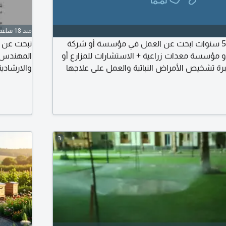
منذ 18 ساعة
مهندس زراعي خبرة 5 سنوات ابحث عن العمل في مؤسسة أو شركة
تبحث عن خ
و مؤسسة معدات زراعية + الاستشارات للمزارع أو
المهندس ال
 خبرة تشخيص الأمراض النباتية والعمل على علاجها
ت والورقيات والأعلاف من برسيم ورودس وذرة
للتواصل
المحورية والفواكه والأغنام تسمينها وعلاجها
صيانة الحدائق لدي اقامة سارية ورخصة قيادة
3