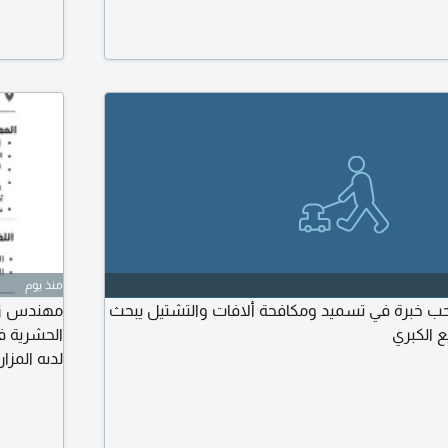
منذ يوم
ب خبرة في تسميد ومكافحة ألافات والتشتيل يبحث
مهندس زرا
 الكبري
الحشرية ف
لدىه المزا
والمكيفه.
خبرة أكثر 
ألافات وأ