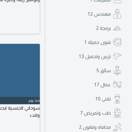
مهندس
12
برمجة
2
فنون جميلة
1
تزيين وتجميل
13
سائق
5
عمال
17
تقني
10
منذ يوم
سوداني الجنسية ابح
طب وتمريض
7
وقت
محاماه وقانون
2