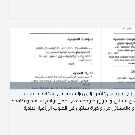
عي خبرة في كلأمن الري والتسميد في ومكافحة ألافات
ين مشاتل والمزارع خبرة جيده في عمل برنامج تسميد ومكافحة
رع والمشاتل مزارع خبرة سنتين في الصوب الزراعية العادية
 خبرة في زراعة الخضروات تحت الصوب الزراعية والمكشوفة
عام في إدارة المشاريع الزراعية وأعمال لاند سكيب ومكافحة
عمال الري والتسميد وصيانة شبكات الري وانتاج