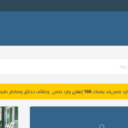
وارد ضمن
قد يهمك
166 إعلان
وارد ضمن وظائف حدائق ومناظر طبيع