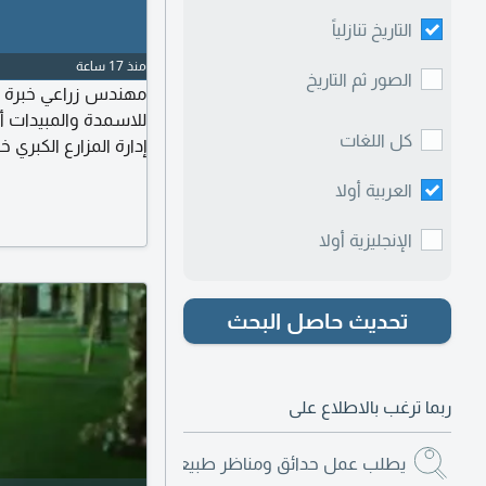
التاريخ تنازلياً
منذ 17 ساعة
الصور ثم التاريخ
للاسمدة والمبيدات أ
كل اللغات
إدارة المزارع الكبري
كيميائيا في الخضروا
العربية أولا
وشعير علي الرشاشات 
وتنظيم شبكات الري و
الإنجليزية أولا
تحديث حاصل البحث
ربما ترغب بالاطلاع على
يطلب عمل حدائق ومناظر طبيعية
(153)