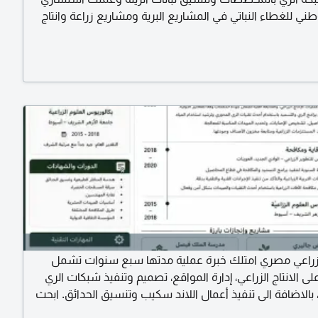
وطني للغطاء النباتي في المشاريع البرية ومشاريع زراعة وانتاج
انجروف وعملت أيضا بكبرى شركات المقاولات في صيانة وتنفيذ
اند سكيب ذو خبرة في برامج الأوفيس امتلك رخصة قيادة
رية وهيئة عضوية هندسية سعودية وإقامة سارية لمدة تسعة
اعي مصري امتلك خبرة عملية مدتها سبع سنوات تشمل
ى الانتاج الزراعي، إدارة المواقع، تصميم وتنفيذ شبكات الري
بالاضافة الى تنفيذ أعمال اللاند سكيب وتنسيق الحدائق. ابحث