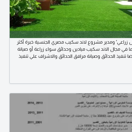
 زراعي’ ومدير مشروع لاند سكيب مصري الجنسية خبرة أكثر
15 عاما في مجال الاند سكيب ميادين وحدائق سواء زراعة أو صيانة
ضا تنفيذ الحدائق وصيانة مرافق الحدائق والاشراف علي تنفيذ
 الرئيسيه والتعامل مع البلديات والأعمال المكتبيه
ات الحكومية مشترك في الهيئة السعودية المهنة في الإقامة
اعي ابحث عن نقل كفالة علي شركة أو مؤسسة زراعية في
ل للعمل لديها