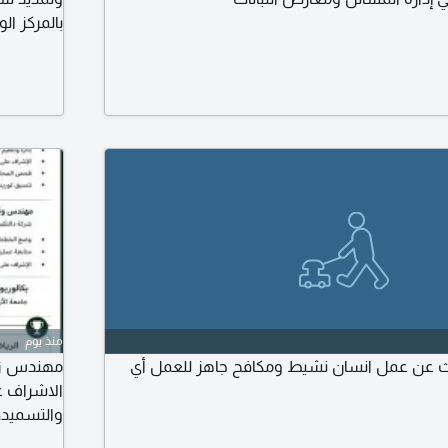
بالمركز ال
أشجار الم
أعمال الل
سعودية سا
شهور
منذ يوم
ث عن عمل انسان نشيط ومكافح جاهز للعمل أي
مهندس زر
الاشراف عل
والتسميد، 
عن عمل