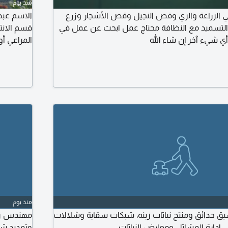
منذ يوم
ي الزراعة والري وقص النجيل وقص الأشجار وزرع
الاسم عبد
ا والتسميد مع النظافة محتاج عمل ابحث عن عمل في
قسم الانت
أي شيء آخر إن شاء الله
المراعي أ
التنمية الز
منذ يوم
ق حدائق ومنتج نباتات زينه، شبكات سقاية وشلالات
مهندس زرا
ي إدارة المشاتل ومعارض النباتات
وتمديد شب