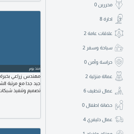
محررين
0
ادارة
8
علاقات عامة
2
سياحة وسفر
2
حراسة وأمن
0
منذ يوم
عمالة منزلية
2
جيد جدا مع مرتبة الشر
تصميم وتنفيذ شبكات 
عمال تنظيف
6
مهارات عالية في تنظ
الزراعية. ابحث عن ف
حضانة اطفال
0
عمال دليفري
4
مونتاج واخراج
1