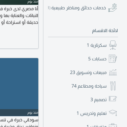
منذ يوم
خدمات حدائق ومناظر طبيعية
(13)
أنا مصري لدى خبرة ف
النباتات والعناية به
حديقة أو استراحة أو 
لائحة الاقسام
سكرتارية
1
حسابات
5
مبيعات وتسويق
23
سياحة ومطاعم
74
تصميم
3
تعليم وتدريس
1
منذ يوم
سوداني خبرة في تنسي
ونوافير زينة، وخبرة ف
متفرقات
1