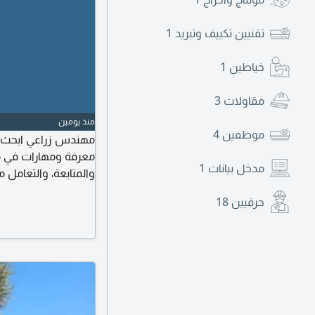
تقنيين تكييف وتبريد
1
خياطين
1
مقاولات
3
منذ يومين
موظفين
4
مهندس زراعي ابحث ع
معرفة ومهارات في متاب
مدخل بيانات
1
والمتابعة، والتعامل 
التعلم وتحمل المسؤ
حرفيين
18
أستطيع من خلالها تط
الشغل في الاكسل وال