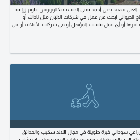
 الغني سعيد يحيى أحمد يمني الجنسية بكالوريوس علوم زراعية
اج الحيواني ابحث عن عمل في شركات الالبان مثل ناداك أو
و غيرها أو أي عمل يناسب المؤهل أو في شركات الأعلاف أو في
راعية والحيوانيه وغيرها. للتواصل
عي سوداني خبرة طويلة في مجال اللاند سكيب والحدائق
كة الري بالمخططات وتنسيق نباتات الزينة وعملت استشاري