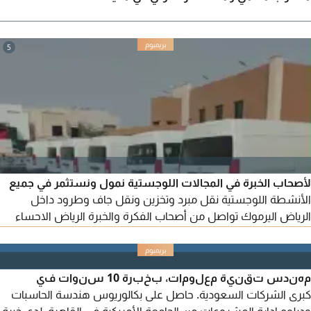
5
لأصحاب الخبرة في المجالات اللوجستية نمول ونستثمر في جميع
الأنشطة اللوجستية نقل مبرد وتخزين ونقل جاف وطرود داخل
الرياض اليرموك تواصل من أصحاب الفكرة والخبرة الرياض الاحساء
مكة المدينة جدة الطائف حايل تبوك القصيم الدمام جازان نجران
مهندس تقنية معلومات، بخبرة 10 سنوات في
كبرى الشركات السعودية. حاصل على بكالوريوس هندسة الحاسبات
ودبلوم إدارة المشروعات من الجامعة الأمريكية في القاهرة. لدي خبرة