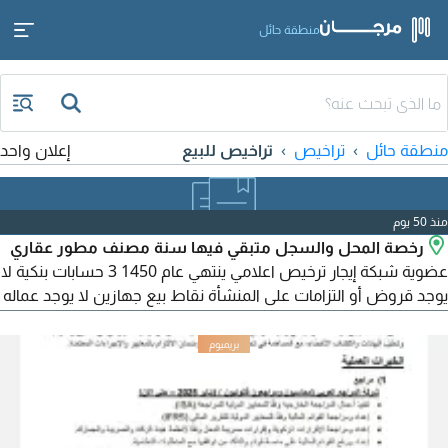
منطقة حائل
منطقة حائل
تراخيص
تراخيص للبيع
إعلان واحد
منذ 50 يوم
رخصة المحل والسجل متبقي فيها سنة مصنف مطور عقاري
عضوية شبكة إيجار ترخيص اعلامي ينتهي عام 1450 3 حسابات بنكية لا
يوجد قروض أو التزامات على المنشأة نقاط بيع جهازين لا يوجد عماله
إيجار المحل زين بالنسبة للمحلات المجاورة موقع المحل بقلب المدينة
(الباحة - وسط المدينة - بجوار ادارة الجوازات) بجوار الجوازات