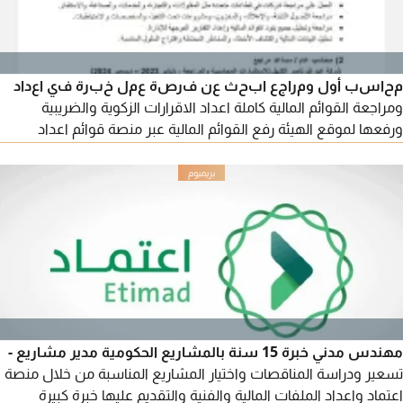
محاسب أول ومراجع ابحث عن فرصة عمل خبرة في اعداد
ومراجعة القوائم المالية كاملة اعداد الاقرارات الزكوية والضريبية
ورفعها لموقع الهيئة رفع القوائم المالية عبر منصة قوائم اعداد
القيود المحاسبية والتسويات البنكية والإقفالات الشهرية والسنوية
اعداد التقارير المالية تقييم الرقابة الداخلية تنفيذ جميع عمليات
المراجعة خبرة في استخدام برامج Erp (أودو - دفترة - قيود) جاهز
للعمل فورا ومتاح نقل كفالة
مهندس مدني خبرة 15 سنة بالمشاريع الحكومية مدير مشاريع -
تسعير ودراسة المناقصات واختيار المشاريع المناسبة من خلال منصة
اعتماد واعداد الملفات المالية والفنية والتقديم عليها خبرة كبيرة