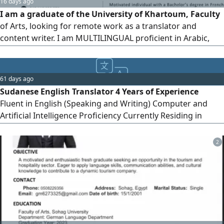
16 days ago
I am a graduate of the University of Khartoum, Faculty
of Arts, looking for remote work as a translator and
content writer. I am MULTILINGUAL proficient in Arabic,
English, and French. I have a talent for translating texts
and MULTILINGUAL content writing on social media
61 days ago
Sudanese English Translator 4 Years of Experience
Fluent in English (Speaking and Writing) Computer and
Artificial Intelligence Proficiency Currently Residing in
Sudan Willing to Travel to Saudi Arabia When a Suitable
Opportunity Arises
2