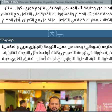
15 hours ago
ابحث عن وظيفة 1 - المسمي الوظيفي مترجم فوري. كول سنتر
خدمة عملاء 2 - المهام والمسؤوليات القدرة على التعامل مع العملاء
الأجانب. مهارات قوية في التواصل والتفاعل مع الآخرين. أداء المهام
اليومية المرتبطه بالوظيفة بكفائه عالية 3 - المؤهلات حاصل على
ليسانس لغات وترجمة ألماني. انجليزي مقيم في مكة المكرمة
1 day ago
مترجم (سوداني) يبحث عن عمل. الترجمة (انجليزي عربي والعكس)
خبرة طويلة في ترجمة النصوص بكافة أنواعها مثل الترجمة القانونية،
الطبية، المالية، الادارية، اللوازم، الخ. اجادة أعمال التدقيق اللغوي. خبرة
من مؤسسات حكومية وغير حكومية محلية، اقليمية ودولية. يمكنه
القيام بأعمال ادارية متنوعة. خبرة كذلك في تدريب الموظفين خلال
خطط إدارة الموارد البشرية