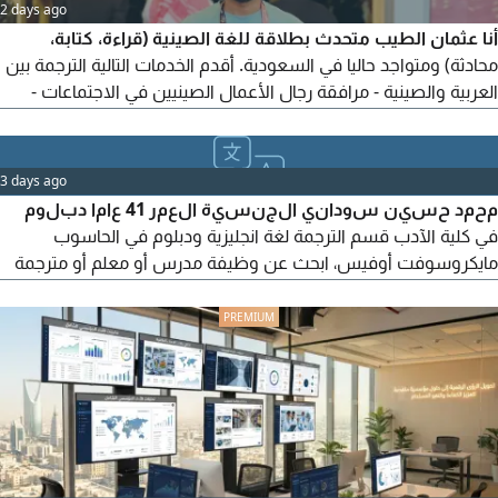
2 days ago
أنا عثمان الطيب متحدث بطلاقة للغة الصينية (قراءة، كتابة،
محادثة) ومتواجد حاليا في السعودية. أقدم الخدمات التالية الترجمة بين
العربية والصينية - مرافقة رجال الأعمال الصينيين في الاجتماعات -
المساعدة في التواصل مع الشركات والمصانع في الصين - تعليم
اللغة الصينية للمبتدئين - الترجمة في المعارض أو الزيارات التجارية خبرة
في التعامل مع الشركات والتجارة متوفر للتعاون مع الأفراد والشركات
3 days ago
محمد حسين سوداني الجنسية العمر 41 عاما دبلوم
في كلية الآدب قسم الترجمة لغة انجليزية ودبلوم في الحاسوب
مايكروسوفت أوفيس، ابحث عن وظيفة مدرس أو معلم أو مترجمة
لغة انجليزية مع ايجادة استخدام الحاسب الآلي Excel, Word, Access,
PowerPoint