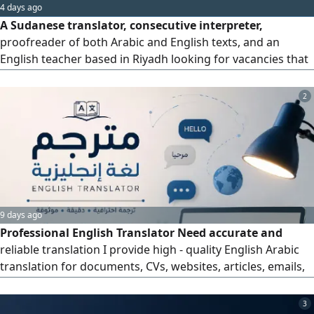
4 days ago
A Sudanese translator, consecutive interpreter,
proofreader of both Arabic and English texts, and an
English teacher based in Riyadh looking for vacancies that
suit my roles and experiences
2
9 days ago
Professional English Translator Need accurate and
reliable translation I provide high - quality English Arabic
translation for documents, CVs, websites, articles, emails,
and more. Fast delivery, affordable prices, complete
confidentiality, and attention to detail. Contact me today
3