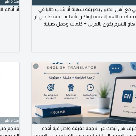
منذ 6 أيام
ني مع أهل الصين بطريقة سهلة أنا شاب حاليا في
أنا أتكلم 
ادثة باللغة الصينية اونلاين بأسلوب بسيط حتى لو
 هاو الشرح يكون بالعربي + كلمات وجمل صينية
ومية مناسب للمسافرين أو حتى اللي حابين يتعلموا
تعارف وتجربة مجانية عدد الجلسات محدود
2
منذ 9 أيام
محترف هل تبحث عن ترجمة دقيقة واحترافية أقدم
ن العربية الى الانجليزية ومن الانجليزية الى العربية،
السعودية م