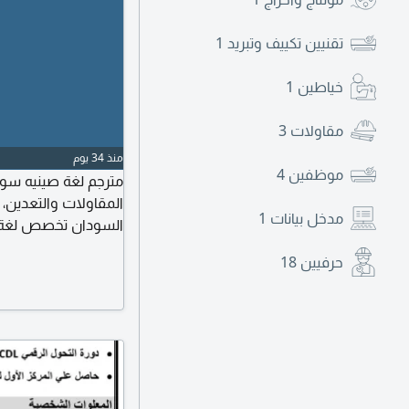
تقنيين تكييف وتبريد
1
خياطين
1
مقاولات
3
منذ 34 يوم
موظفين
4
مترجم لغة صينيه سود
المقاولات والتعدين، 
مدخل بيانات
1
السودان تخصص لغة ص
العمل في المشاريع 
حرفيين
18
سارية متاح للعمل بك