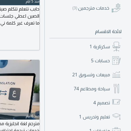
منذ 5 أيام
خدمات مترجمين
(3)
حابب تتعلم تتكلم صي
الصين اعطي جلسات مح
ما تعرف غير كلمة ني
حقيقية من الحياة الي
لائحة الاقسام
لغة جديدة أول جلسة 
سكرتارية
1
حسابات
5
مبيعات وتسويق
21
سياحة ومطاعم
74
تصميم
4
تعليم وتدريس
1
منذ 6 أيام
مترجم لغة انجليزية 
خدمات ترجمة احترافية م
متفرقات
1