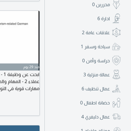
محررين
0
ادارة
6
علاقات عامة
2
سياحة وسفر
1
حراسة وأمن
0
منذ 29 يوم
ابح
عمالة منزلية
3
عملاء 2 - المه
مهارات قوية في التوا
عمال تنظيف
6
وترجمة ألماني. انجلي
حضانة اطفال
0
عمال دليفري
4
مونتاج واخراج
1