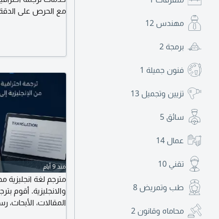
مع الحرص على الدقة،
مهندس
12
المواقع الالكترونية. 
الألكتروني. مراجعة و
برمجة
2
فنون جميلة
1
تزيين وتجميل
13
سائق
5
عمال
14
تقني
10
منذ 9 أيام
مترجم لغة انجليزية م
طب وتمريض
8
والانجليزية. أقوم بترج
المقالات، الأبحاث، رس
محاماه وقانون
2
على المعنى والأسلوب.