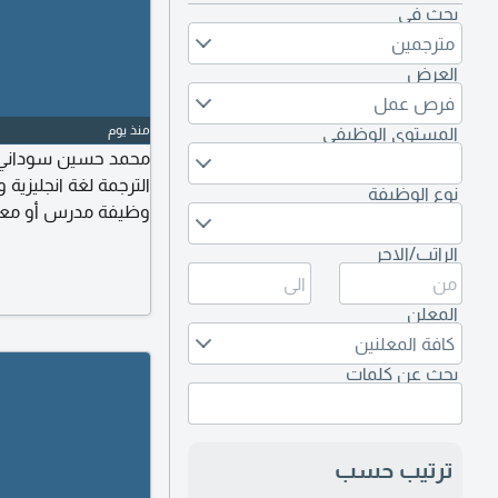
بحث في
مترجمين
العرض
فرص عمل
منذ يوم
المستوى الوظيفي
الترجمة لغة انجليزي
نوع الوظيفة
وظيفة مدرس أو معلم 
الحاسب الآلي Excel, Word, Access, PowerPoint
الراتب/الاجر
المعلن
كافة المعلنين
بحث عن كلمات
ترتيب حسب