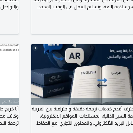
 وسلامة اللغة، وتسليم العمل في الوقت المحدد.
والتواصل ا
الخدمات ترجمة المستندات والملفات. ترجمة السيرة الذاتية (CV) ترجمة
الأعمال و
ترجمة الأبحاث والمقالات. ترجمة الرسائل والبريد
اجادة اللغ
تدقيق النصوص الانجليزية
الأعمال وا
3
منذ 13 يوم
حترف أقدم خدمات ترجمة دقيقة واحترافية بين العربية
أنا خريج 
مة السير الذاتية، المستندات، المواقع الالكترونية،
وكاتب محتو
ائل البريد الألكتروني، والمحتوى التجاري، مع الحفاظ
ترجمة الن
 سرعة في الانجاز، دقة عالية، وسرية تامة. تواصل