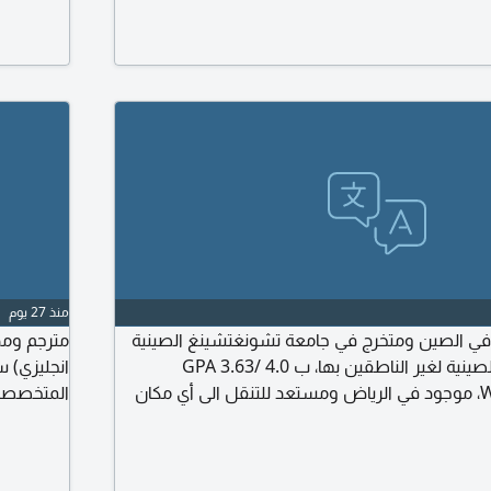
مة موثوقة وبأسعار مناسبة
منذ 27 يوم
في الصين ومتخرج في جامعة تشونغتشينغ الصينية
مترجم ومد
تخصص تعليم اللغة الصينية لغير الناطقين بها، ب GPA 3.63/ 4.0
انجليزي) 
Weighted 90.6/ 100، موجود في الرياض ومستعد للتنقل الى أي مكان
المتخصصة و
 عن وظيفة مترجم أو معلم أو أي وظيفة لها علاقة
كمدخل بيا
ء التواصل معي عبر الايميل