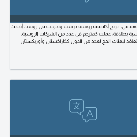
ندس، خريج أكاديمية روسية درست وتخرجت في روسيا. أتحدث
وسية بطلاقة، عملت كمترجم في عدد من الشركات الروسية.
عاقد لبعثات الحج لعدد من الدول ككازاخستان وأوزبكستان
 الدول الناطقه بالروسية. ابحث عن وظيفة مترجم روسي -
عكس