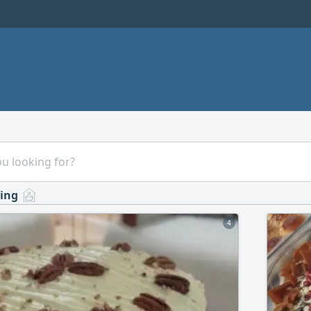
ing
4