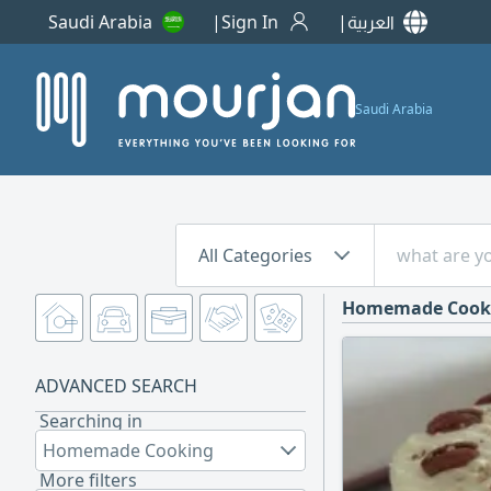
Saudi Arabia
Sign In
العربية
Saudi Arabia
All Categories
Homemade Cook
ADVANCED SEARCH
Searching in
Homemade Cooking
More filters