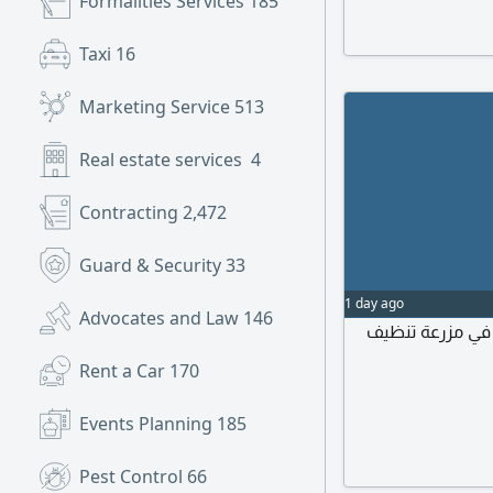
Formalities Services
185
ه نحضره مع
Taxi
16
Marketing Service
513
Real estate services
4
Contracting
2,472
Guard & Security
33
1 day ago
Advocates and Law
146
في مزرعة تنظيف
Rent a Car
170
Events Planning
185
Pest Control
66