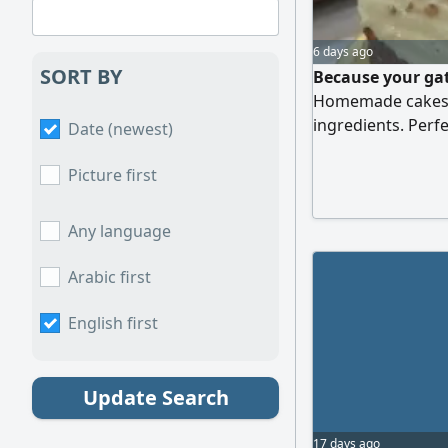
6 days ago
SORT BY
Because your ga
Homemade cakes m
ingredients. Perfe
Date (newest)
occasions. Various
in advance Riyadh
Picture first
WhatsApp (only)
Any language
Arabic first
English first
Update Search
17 days ago