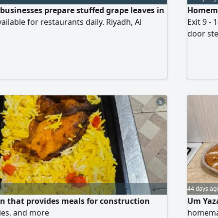
businesses prepare stuffed grape leaves in
Homemad
ailable for restaurants daily. Riyadh, Al
Exit 9 -
i
door ste
your or
5
44 days ag
n that provides meals for construction
Um Yaza
es, and more
homemad