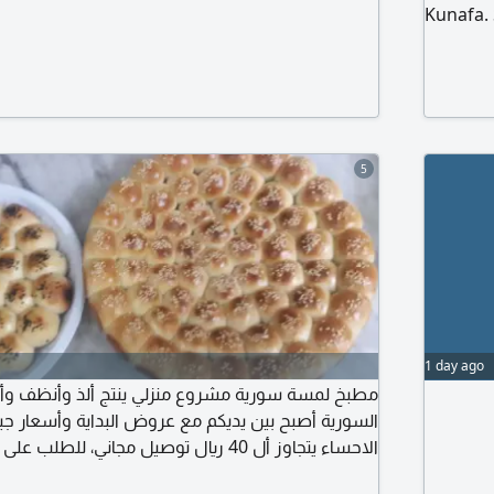
Kunafa. 
veggies,
- North 
advance
5
1 day ago
مطبخ لمسة سورية مشروع منزلي ينتج ألذ وأنظف وأج
السورية أصبح بين يديكم مع عروض البداية وأسعار ج
الاحساء يتجاوز أل 40 ريال توصيل مجاني، للطلب
واتساب، الأسعار تناسب الجميع عند التواصل، مناسب