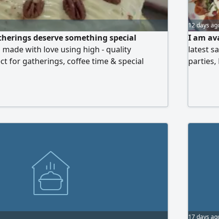
12 days ag
therings deserve something special
I am av
ade with love using high - quality
latest s
ct for gatherings, coffee time & special
parties,
 flavors - Rich & delicious taste - Order 24h
for hom
 - Dhahrat Laban Pickup only No delivery
17 days ag