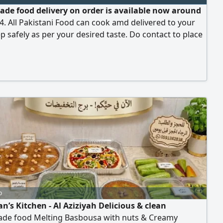
e food delivery on order is available now around
 14. All Pakistani Food can cook amd delivered to your
p safely as per your desired taste. Do contact to place
der on given
o
n’s Kitchen - Al Aziziyah Delicious & clean
e food Melting Basbousa with nuts & Creamy