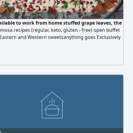
o
ailable to work from home stuffed grape leaves, the
amosa recipes (regular, keto, gluten - free) open buffet
 Eastern and Western sweetsanything goes Exclusively
e - based work
o