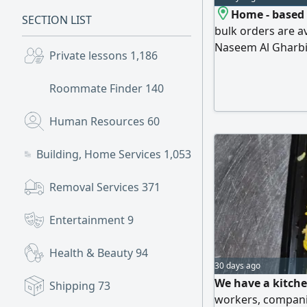
Home - based 
SECTION LIST
bulk orders are av
Naseem Al Gharb
Private lessons
1,186
Roommate Finder
140
Human Resources
60
Building, Home Services
1,053
Removal Services
371
Entertainment
9
Health & Beauty
94
30 days ago
We have a kitche
Shipping
73
workers, compani