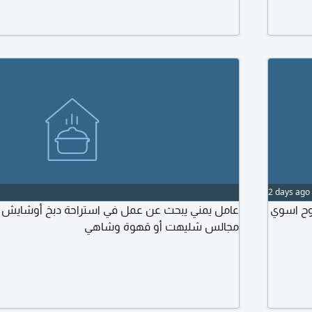
وورق عنب، يمكنك الطلب قبل ساعتين أي شيء تريد
استعداد لتلبية كافة المناسبات والأفراح
2 days ago
روح اسوي
عامل يمني يبحث عن عمل في استراحة دبخ أوشايش 
مجالس شليهت أو قهوة وشاهي