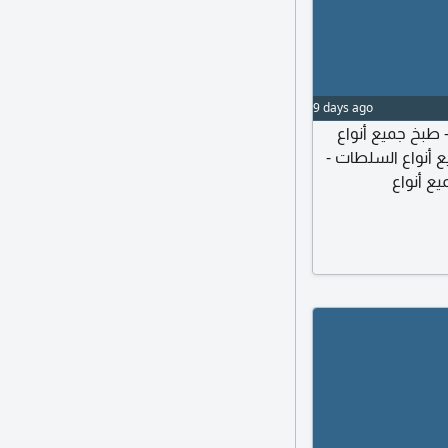
9 days ago
 طبخ جميع أنواع
جميع أنواع السلطات
يع أنواع
لعربي - الشاي - واي