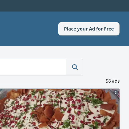
Place your Ad for Free
58 ads
3