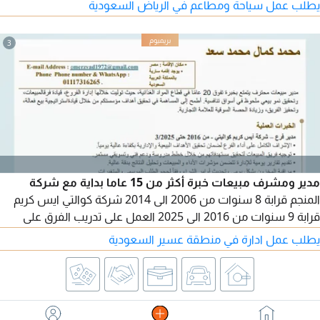
يطلب عمل سياحة ومطاعم في الرياض السعودية
والشركات والمؤسسات
3
مدير ومشرف مبيعات خبرة أكثر من 15 عاما بداية مع شركة
المنجم قرابة 8 سنوات من 2006 الى 2014 شركة كوالتي ايس كريم
قرابة 9 سنوات من 2016 الى 2025 العمل على تدريب الفرق على
مهارات التواصل وضع الخطط لتحقيق الأهداف الابتكار المستمر
يطلب عمل ادارة في منطقة عسير السعودية
ومتابعة المنافسين لضمان بقائنا في المقدمة والسعي دائما لتحقيق
نتائج متميزة تنعكس على النمو ورفع التقارير الى الإدارة بصفه دوريه.
لدي اقامة سارية ومتاح نقل كفالة. مع الشكر