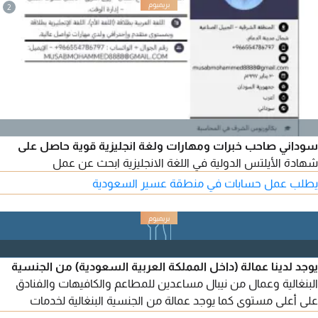
متابعة مستمرة حتى استلام الشحنة خدمة موثوقة للأفراد والشركات
2
سوداني صاحب خبرات ومهارات ولغة انجليزية قوية حاصل على
شهادة الأيلتس الدولية في اللغة الانجليزية ابحث عن عمل
يطلب عمل حسابات في منطقة عسير السعودية
يوجد لدينا عمالة (داخل المملكة العربية السعودية) من الجنسية
البنغالية وعمال من نيبال مساعدين للمطاعم والكافيهات والفنادق
على أعلى مستوى كما يوجد عمالة من الجنسية البنغالية لخدمات
المطاعم والمقاهي والفنادق ونظافة المستشفيات والحدائق العامة