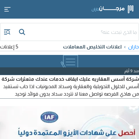
جازان
جازان
اعلانات التخليص المعاملات
5 إعلانات
منذ 9 أيام
شركة أسس العقاريه عليك ايقاف خدمات عندك متعثرات شركة
أسس للحلول التحويلية والعقارية وسداد المديونيات اذا حاب تستفيد
من هاذي الفرصه تواصل معنا لا تتردد سداد بدون فوائد توحيد
الالتزامات استخراج قرض جديد توفير عقار فيلا مشطبة جاهزه على
نخدم جميع مناطق المملكة الرياض جازان نستقبل الوسطاء
والمسوقين العقاريين بعمولات ممتازة