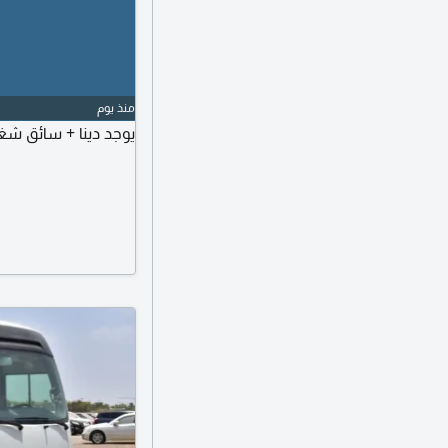
منذ يوم
يوجد دينا + سائق شغ