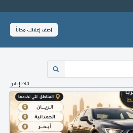
أضف إعلانك مجاناً
244 إعلان