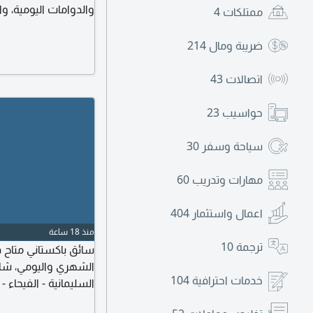
والدوامات اليومية، و
ممتلكات
4
ضريبة ومال
214
اتصالات
43
حواسيب
23
سياحة وسفر
30
مهارات وتدريب
60
اعمال واستثمار
404
منذ 18 ساعة
ترجمة
10
سائق باكستاني متاح
الشهري واليومي، شار
خدمات احترافية
104
السليمانية - الفيحاء 