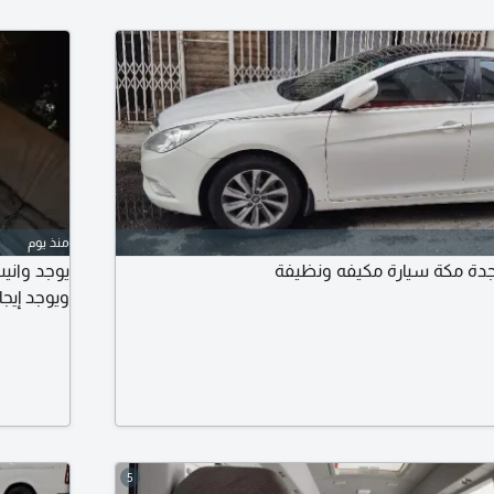
منذ يوم
دة مكة سيارة مكيفه ونظيفة
يوجد واني
ويوجد إيج
5