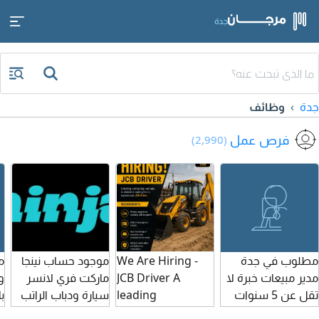
جدة
جدة
وظائف
فرص عمل
(2,990)
مطلوب في جدة
We Are Hiring -
موجود حساب نينجا
م
مدير مبيعات خبرة لا
JCB Driver A
ماركت فري لانسر
و
تقل عن 5 سنوات
leading
سيارة ودباب الراتب
ب
في مجال الكوزماتيك
contracting
6500 للسيارة 4500
و