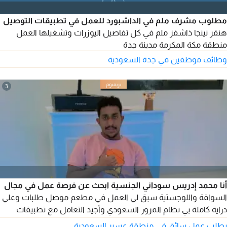
مطلوب مشرف ملم في الداشبورد للعمل في تطبيقات التوصيل
هنقر نينجا ذاشفز ملم في كل تفاصيل اليوزرات وتشغيلها العمل
منطقة مكة المكرمة مدينة جدة
وظائف موظفين في جدة السعودية
3
أنا محمد إدريس سوداني الجنسية ابحث عن فرصة عمل في مجال
السواقة واللوجستية سبق لي العمل في مطعم موصل طلبات وعلي
دراية كاملة بي نظام المرور السعودي وأجيد التعامل مع تطبيقات
التوصيل والخرائط واجهزة الجوال والحاسوب لدي الخبرة في المملكة
يطلب عمل سائق في منطقة عسير السعودية