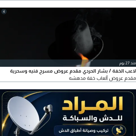
Android وiOS تفعيل سريع وسهل تحديثات مستمرة للمحتوى
جودة HD و4000 مع بث سلس لا حاجة الى طبق استقبال، فقط
4
اتصال بالانترنت واستمتع بالمشاهدة
منذ 27 يوم
لاعب الخفة / بشار الحردي مقدم عروض مسرح فنيه وسحرية
مقدم عروض ألعاب خفة مدهشه