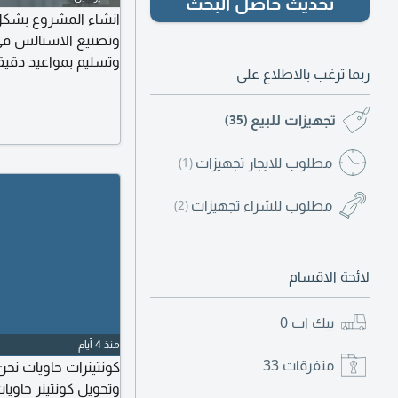
تحديث حاصل البحث
انشاء المشروع بشكل
وتصنيع الاستالس في
وتسليم بمواعيد دقيق
ربما ترغب بالاطلاع على
تجهيزات للبيع
(35)
مطلوب للايجار تجهيزات
(1)
مطلوب للشراء تجهيزات
(2)
لائحة الاقسام
بيك اب
0
منذ 4 أيام
متفرقات
33
كونتينرات حاويات ن
وتحويل كونتينر حاوي