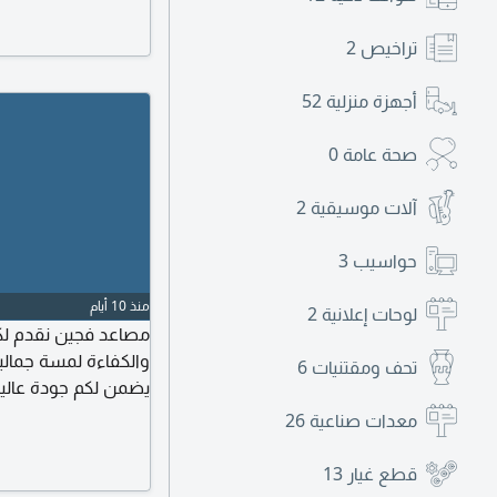
تراخيص
2
أجهزة منزلية
52
صحة عامة
0
آلات موسيقية
2
حواسيب
3
منذ 10 أيام
لوحات إعلانية
2
مصاعد فجين نقدم لكم
والكفاءة لمسة جمالية
تحف ومقتنيات
6
يضمن لكم جودة عالية و
معدات صناعية
26
ضمان 10 أعوام على قطع الغيار وصيانة سنتين مجانا شكرا فجين المصاعد
قطع غيار
13