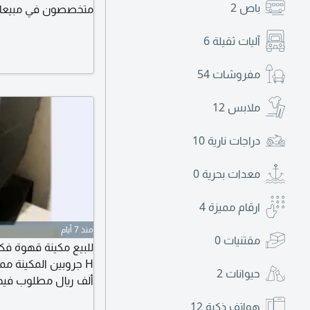
باص
2
متخصصون في مبيعات و
آليات ثقيلة
6
ثلاجات تبريد - الريا
لتعديل الحاويات) جدة
مفروشات
54
ملابس
12
دراجات نارية
10
معدات بحرية
0
ارقام مميزة
4
منذ 7 أيام
مقتنيات
0
حيوانات
2
ألف ريال مطلوب فيها 15000 ر
هواتف ذكية
12