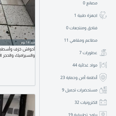
مصانع
0
اجهزة طبية
1
فنادق ومنتجعات
0
مطاعم ومقاهي
11
منذ 14 يوم
عطورات
7
والسيراميك والحجر ا
مواد غذائية
44
أنظمة أمن وحماية
23
مستحضرات تجميل
9
الكترونيات
32
برامج تطبيقية
19