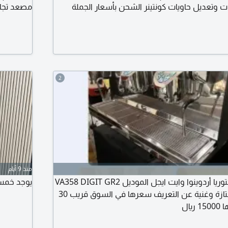
تعديل حاويات كونتينر الشحن بأسعار الجملة
بجميع المقاسات ونشحن لجميع مناطق المملكة 20 قدم 40 قدم كونتيتر
أبواب أوت
ض طريق خريص (ادارة) الرياض طريق الخرج (مصنع
رقمية للأ
 - الدمام (مستودعات)
العيادات، 
2
منذ 9 أيام
للبيع مكينة قهوة فكتوريا أردوينوا وايت ايجل الموديل VA358 DIGIT GR2
يوجد خمسه 
H جروبين المكينة ممتازة وغنية عن التعريف سعرها في السوق قريب 30
يال