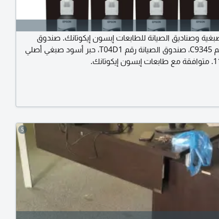
صبغية وصناديق الصيانة للطابعات إبسون إيكوتانك. صندوق
الصيانة رقم C9345، صندوق الصيانة رقم T04D1، حبر أسود صبغي أصلي
5