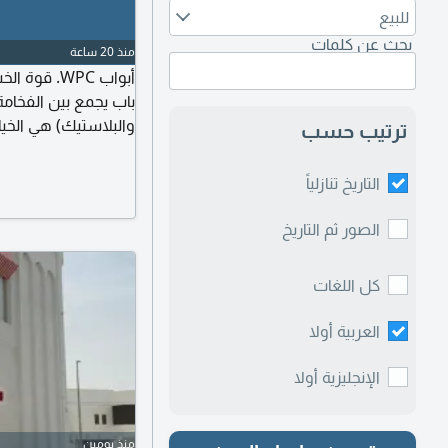
للبيع
بحث عن كلمات
منذ 20 ساعة
أبواب WPC.
والبلاستيك) هي الخيار
ترتيب حسب
WPC
خوف من الانتفاخ أو ا
التاريخ تنازلياً
النمل الأبيض وتراكم ا
الصور ثم التاريخ
كل اللغات
العربية أولا
الإنجليزية أولا
منذ يومين