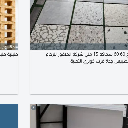
منذ 15 يوم
أحواش خزف وأسطح 60 60 سماكه 15 ملي شركة الصقور للرخام
طبلية طب
لطبيعي جدة غرب كوبري التحلية
5