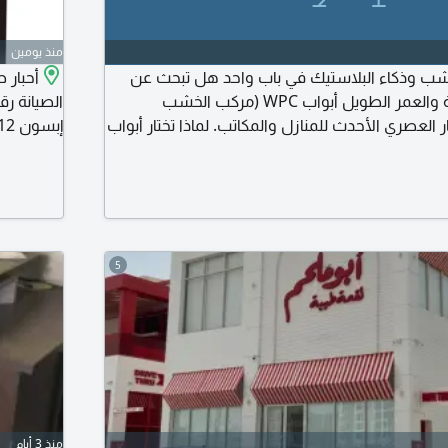
منذ يومين
 قوة الخشب وذكاء البلاستيك في باب واحد هل تبحث عن
أحبار 
باب يجمع بين الفخامة والعمر الطويل أبواب WPC (مركب الخشب
 العصري الأحدث للمنازل والمكاتب. لماذا تختار أبواب
إبسون 112. متوافقة مع طابعات إبسون إيكوتانك.
 مقاومة 100% للماء والرطوبة مثالية لدورات المياه والمطابخ دون
لتآكل. ضد البكتريا والحشرات معالجة بالكامل ضد
لعفن. عزل ممتاز توفر عزلا عاليا للصوت والحرارة
5
منذ 3 أيام