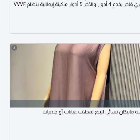
مصعد تجاري فاخر يخدم 4 أدوار والآخر 5 أدوار ماكينة إيطالية بنظام VVVF
وماتيكية ستانلس ستيل ذ كابينة فاخرة وتشطيب مميز شاشة
دوار تشغيل هادئ وسلس مناسب للمجمعات التجارية، المكاتب،
الفنادق، والمعارض
4
مانيكان نسائي للبيع لمحلات عبايات أو جلابيات