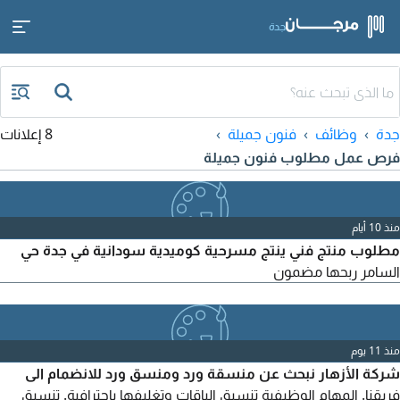
جدة
جدة
وظائف
فنون جميلة
8 إعلانات
فرص عمل مطلوب فنون جميلة
منذ 10 أيام
مطلوب منتج فني ينتج مسرحية كوميدية سودانية في جدة حي
السامر ربحها مضمون
منذ 11 يوم
شركة الأزهار نبحث عن منسقة ورد ومنسق ورد للانضمام الى
فريقنا. المهام الوظيفية تنسيق الباقات وتغليفها باحترافية. تنسيق