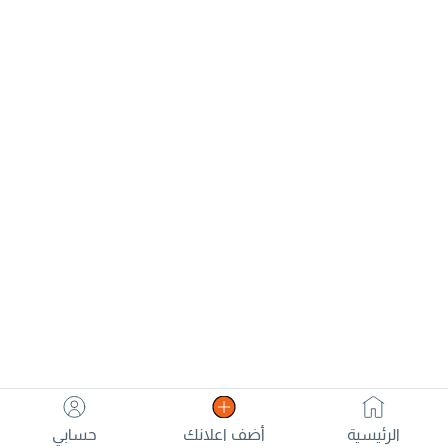
كيلومتر وفوق. بيستون T77
الفحص منتهي ولكن سأقوم
موديل 2026 أصفار. لوحات
بعمل الفحصا لممشى 386 ألف
بيضاء. التواصل.
كيلو متر. السيارة ما شاء الله لا
تحتاج منك شيء أبدا. للبيع لأعلى
سعر. للتواصل واتساب. السيارة
في جدة قربش عند الرومانسية
الرئيسية
أضف اعلانك
حسابي