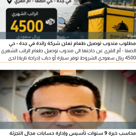
شركة
مطلوب مندوب توصيل طعام تعلن شركة رائدة في جدة - حي
الصفا - أم القرى عن حاجتها الى مندوب توصيل طعام الراتب الشهري
4500 ريال سعودي الشروط توفر سيارة أو دباب (دراجة نارية) لدى
المندوب. الشركة لا توفر سيارات للمندوب الجدية والالتزام بالعمل.
القدرة على العمل الميداني والتوصيل بكفاءة. للتقديم أو الاستفسار
موبايل / واتساب العدد محدود، والأولوية للمتقدمين الجادين
محاسب خبرة 9 سنوات تأسيس وإدارة حسابات مجال التجزئة