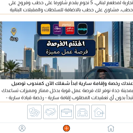
تجارية لمطعم لبناني. 5 نجوم يقدم شاورما على حطب وفروج على
حطب. مشاوي على حطب بالاضافة للسلطات والمقبلات البنانية
الشهية. كافة الاداريين للمشروع موجودين مع خطط العمل ودراسة
الجدوى والهوية البصرية (للجادين فقط)
عندك رخصة وإقامة سارية ابدأ شغلك الآن كمندوب توصيل
بمدينة جدة نوفر لك فرصة عمل قوية بدخل ممتاز ومميزات تساعدك
تبدأ بدون أي تعقيدات المطلوب إقامة سارية - رخصة قيادة سارية -
السيارة والبنزين علينا بالكامل أو سيارتك الشخصية التسجيل متاح يوميا
في مقر الشركة جدة - شارع صاري - مقابل العثيم مول من الساعة 12
ظهرا حتى 10 مساء ما عدا يوم الجمعة