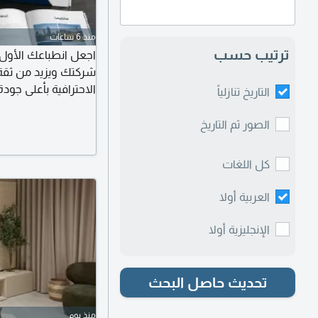
منذ 6 ساعات
ترتيب حسب
اجعل انطباعك الأول ل
شركتك ويزيد من ثقة 
الاحترافية بأعلى ج
التاريخ تنازلياً
تصميم احترافي وجذاب.
ومميزاتك بأسلوب تسو
الصور ثم التاريخ
للطباعة والارسال بصيغة
كل اللغات
العربية أولا
الإنجليزية أولا
تحديث حاصل البحث
منذ يوم