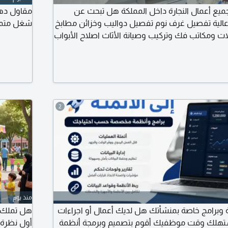
 جميع أعمال النجارة داخل المملكة هل تبحث عن
مقاول دها
ية تفصيل غرف نوم تفصيل دواليب وخزائن مطابخ
شغل متميز
ومكاتب فك وتركيب وصيانة الأثاث اصلاح الأبواب
 ودهانات للأثاث خبرة وجودة في التنفيذ الالتزام
اسبة خدمة في جميع مناطق المملكة
2
منذ يوم
وبرامج خاصة بمنشأتك هل لديك أعمال أو اجراءات
هل تملك س
وتستهلك وقت موظفيك أقوم بتصميم وبرمجة أنظمة
أول نظرة ن