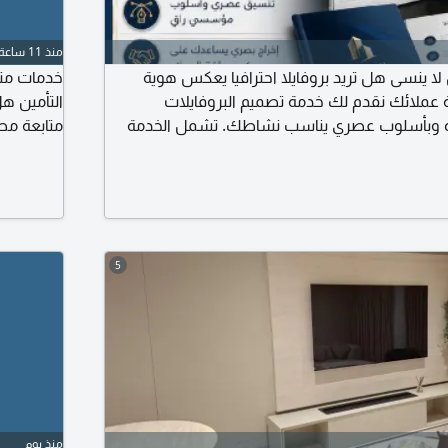
منذ 11 ساعة
ا ينسى هل تريد بروفايلا احترافيا يعكس هوية
خدمات متا
عملائك نقدم لك خدمة تصميم البروفايلات
التأمين ه
ودة وبأسلوب عصري يناسب نشاطك. تشمل الخدمة
متابعة مطا
 تنسيق المحتوى بطريقة احترافية. ابراز خدماتك
المستندات 
يقي. استخدام الوان وهوية علامتك التجارية. جاهز
المساعدة 
 PDF
للتواصل ع
5
منذ يوم