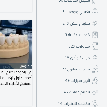
تخليص معاملات
36
تاكسي وتوصيل
3
دعاية واعلان
219
خدمات عقارية
0
مقاولات
729
حراسة وأمن
15
منذ يومين
محاماة وقانون
72
لأن الجودة تصنع الاب
أحدث حلول تركيبات ال
تأجير سيارات
49
الموثوق لأطباء الأسنا
وتيجان وجسور تصميم
تنظيم حفلات
45
LAB ابتسامتك تبدأ من جودة المعمل
مكافحة الحشرات
14