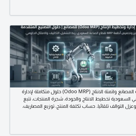
دة طباعة عالية تصاميم احترافية تسليم سريع لأن العميل يبدأ
أول ورقة يشوفها تواصل معنا الآن
نظام إدارة المصانع واتمتة الانتاج (Odoo MRP) حلول متكاملة لإدارة
ي السعودية تخطيط الانتاج والجودة، شجرة المنتجات، تتبع
عزل التوالف تلقائيا. حساب تكلفة المنتج، توزيع المصاريف،
ائم الدخل لكل خط انتاج. صيانة وقائية للآلات، مسيرات رواتب،
مطابقة نظام العمل والتأمينات. الربط والتكامل ZATCA، سلة/ زد، ونظام
تواصل والاستشارة المجانية (اتصال