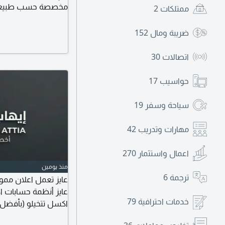
مخصصة حسب طبيعة عم
ممتلكات
2
وتقليل العمل اليدوي 
والمخزون إدارة العمل
ضريبة ومال
152
والفروع ربط الأنظمة
اتصالات
30
حواسيب
17
سياحة وسفر
19
مهارات وتدريب
42
اعمال واستثمار
270
منذ يومين
ترجمة
6
عايز تعمل اعلان ممول
عايز أنظمة حسابات ا
خدمات احترافية
79
اكسل تتخيلو (بأفضل ا