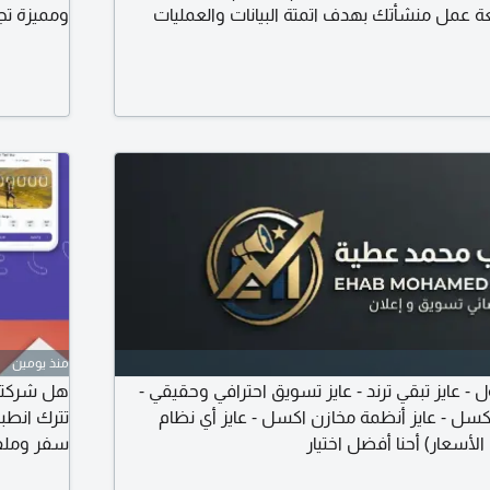
ل منشأتك بهدف اتمتة البيانات والعمليات
ومميزة تج
والأخطاء. برامج وأنظمة ادارية أنظمة المبيعات
لسيارتك. ت
اء والموظفين قواعد بيانات وأنظمة أرشفة تقارير
مشروعك ب
وإحصائيات ولوحات تحكم Dashboard أنظمة متعددة المستخدمين
 وقواعد
منذ يومين
 - عايز تبقي ترند - عايز تسويق احترافي وحقيقي -
هل شركتك
كسل - عايز أنظمة مخازن اكسل - عايز أي نظام
تترك انطب
لأسعار) أحنا أفضل اختيار
سفر وملفا
فولدرات ر