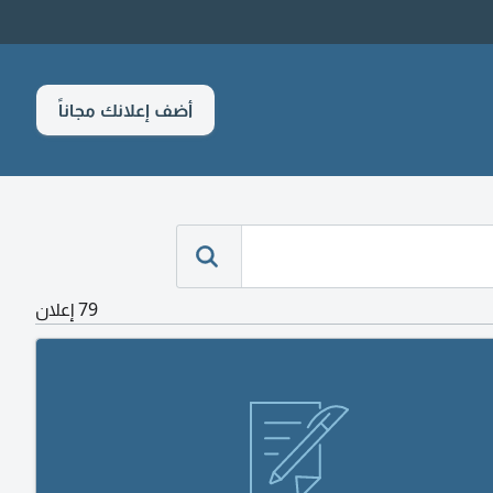
أضف إعلانك مجاناً
79 إعلان