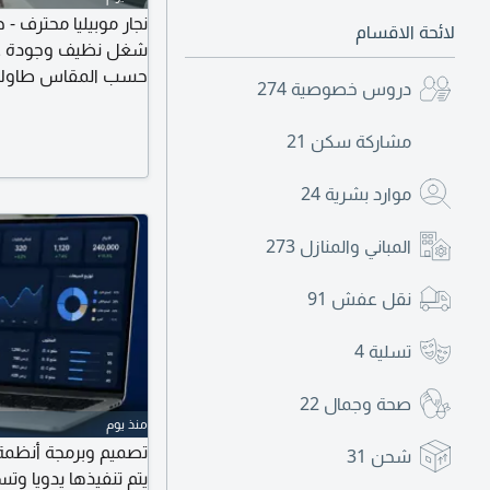
نجار موبيليا محترف -
لائحة الاقسام
شغل نظيف وجودة عال
حسب المقاس طاولات 
دروس خصوصية
274
والأثاث الخشبي تشطيب
بالمواعيد وأسعار من
مشاركة سكن
21
موارد بشرية
24
المباني والمنازل
273
نقل عفش
91
تسلية
4
صحة وجمال
22
منذ يوم
تصميم وبرمجة أنظمة 
شحن
31
يتم تنفيذها يدويا 