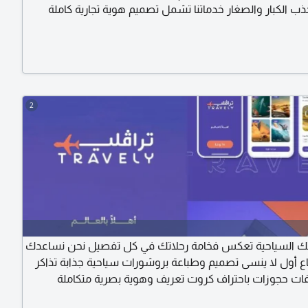
ذب الكبار والصغار خدماتنا تشمل تصميم هوية تجارية كاملة
غليف وتزيين السيارات في الوان واشكال ملفتة للأنظار. ابراز
شكل احترافي وجذاب. للتواصل والاستفسار
2
 السياحية تعكس فخامة رحلاتك في كل تفصيل نحن نساعدك
اع أول لا ينسى تصميم وطباعة بروشورات سياحية جذابة تذاكر
ت حجوزات باحتراف كروت تعريف وهوية بصرية متكاملة
اقية لتقديم العروض للعملاء ستيكرات ومواد دعائية تعزز