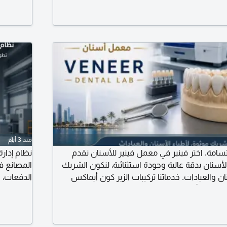
علامتك جو
رحلته من 
منذ 3 أيام
تسامة. اختر فينير في معمل فينير للأسنان نقدم
أسنان بدقة عالية وجودة استثنائية، لنكون الشريك
المصانع ف
ن والعيادات. خدماتنا تركيبات الزير كون أيماكس
الدفعات، و
 رقمي بأحدث التقنيات سرعة في التنفيذ مع ضمان
وتقارير قو
أعلى معايير الجودة الموقع جدة - حي البوادي للتواصل VENEER DENTAL
فودكس. لل