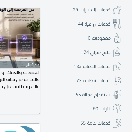
خدمات السيارات
29
خدمات زراعية
44
مفقودات
0
طبخ منزلي
24
منذ 3 أيام
خدمات الصيانة
183
والتجارية من بداية ال
خدمات تنظيف
72
والضريبة للتفاصيل ت
استقدام عمالة
55
انترنت
60
خدمات عامة
55