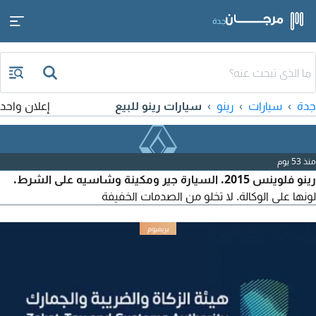
جدة
جدة
سيارات
رينو
سيارات رينو للبيع
إعلان واحد
منذ 53 يوم
رينو فلوينس 2015. السيارة جير ومكينة وشاسيه على الشرط.
لونها على الوكالة. لا تخلو من الصدمات الخفيفة