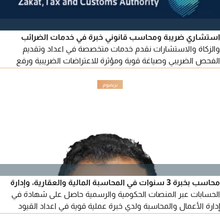
استشاري ضريبة ومحاسب قانوني خبرة في خدمات الضرائب
والزكاة والاستشارات نقدم خدمات متخصصة في اعداد وتقديم
الفحص الضريبي وصياغة قوية ومؤثرة للاعتراضات الضريبية ورفع
الدعاوي أمام اللجان الضريبية لمعالجة الربوطات الضريبية وحل النزاعات
لمبالغ تصل الى 50 مليون ريال الردود القانونية على التقييمات الصادرة
من الهيئة باحترافية عالية خبرة في التعامل مع القضايا الضريبية
والمشاكل الضريبية المعقدة وفق النظام
محاسب بخبرة 3 سنوات في المحاسبة المالية والعقارية، وإدارة
الحسابات عبر المنصات الحكومية والرسمية حاصل على شهادة في
إدارة الأعمال والمحاسبة ولدي خبرة عملية قوية في اعداد القيود
اليومية، إدارة حسابات الموردين والعملاء، التسويات البنكية، واعداد