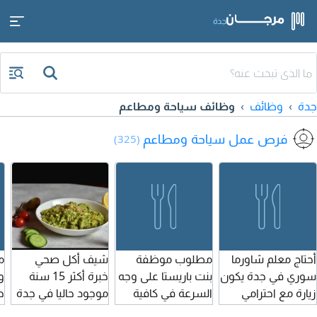
جدة
جدة
وظائف
وظائف سياحة ومطاعم
فرص عمل سياحة ومطاعم
(325)
أحتاج معلم شاورما
مطلوب موظفة
شيف أكل صحي
م
سوري في جدة يكون
بنت باريستا على وجه
خبرة أكثر 15 سنة
زيارة مع احترامي
السرعة في كافية
موجود حاليا في جدة
لجميع الجنسيات حي
حي النعيم. الراتب
تطوير منيوهات