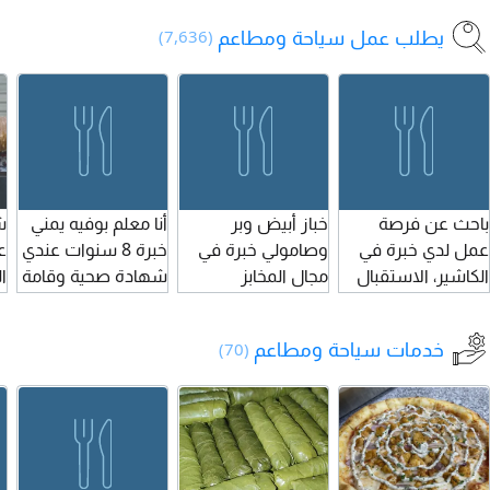
السلامة متوفر
2500 ويومين اجازة
كارب وبروتين
يطلب عمل سياحة ومطاعم
(7,636)
سكن
في الشهر
واضافة سندوتش
ع
وسلطات وبريك
فاست وميني كورس
-
ب
باحث عن فرصة
خباز أبيض وبر
أنا معلم بوفيه يمني
ش
و
عمل لدي خبرة في
وصامولي خبرة في
خبرة 8 سنوات عندي
ع
ن
الكاشير، الاستقبال
مجال المخابز
شهادة صحية وقامة
ا
ا
الفندقي، خدمة
سارية وجاهز اللعمل
ا
ا
العملاء والمطاعم،
وعندي القدرة لادارة
ا
خدمات سياحة ومطاعم
(70)
بالاضافة الى اجادة
المحل
و
اللغة الانجليزية.
ا
ملتزم، حسن التعامل،
ا
سريع التعلم وابحث
ا
عن فرصة عمل
و
مستقرة لدى جهة
ت