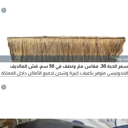
في 2م قش المالديف الاندونيسي مقاس 1، 5 متر في 50 سم قش
الافريقي مقاس 80 سم في 45 سم الموقع الرياض حي الرمال
5
منذ يوم
سعر الحبة 30، مقاس متر ونصف في 50 سم، قش المالديف
الاندونيسي متوفر بكميات كبيرة وشحن لجميع الأماكن داخل المملكة
3