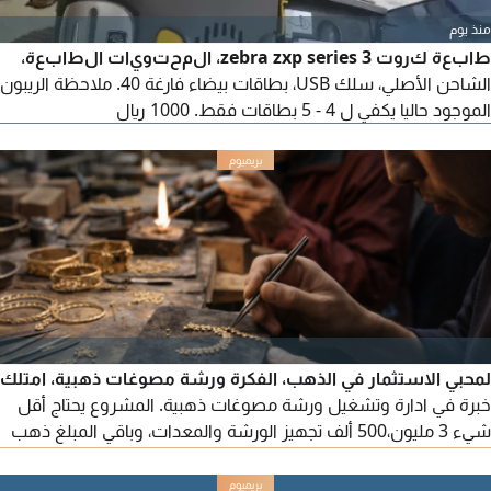
منذ يوم
طابعة كروت zebra zxp series 3، المحتويات الطابعة،
الشاحن الأصلي، سلك USB، بطاقات بيضاء فارغة 40. ملاحظة الريبون
الموجود حاليا يكفي ل 4 - 5 بطاقات فقط. 1000 ريال
لمحبي الاستثمار في الذهب، الفكرة ورشة مصوغات ذهبية، امتلك
خبرة في ادارة وتشغيل ورشة مصوغات ذهبية. المشروع يحتاج أقل
شيء 3 مليون،500 ألف تجهيز الورشة والمعدات، وباقي المبلغ ذهب
صافي (رأس المال) يتم تشغيله وفي نفس الوقت رأس مالك محفوظ
على شكل ذهب، موقع المشروع في جدة، حاب تستفسر أكثر تواصل