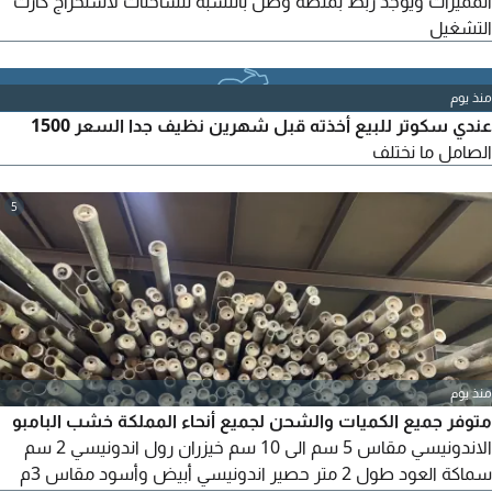
المميزات ويوجد ربط بمنصة وصل بالنسبة للشاحنات لاستخراج كارت
التشغيل
منذ يوم
عندي سكوتر للبيع أخذته قبل شهرين نظيف جدا السعر 1500
الصامل ما نختلف
5
منذ يوم
متوفر جميع الكميات والشحن لجميع أنحاء المملكة خشب البامبو
الاندونيسي مقاس 5 سم الى 10 سم خيزران رول اندونيسي 2 سم
سماكة العود طول 2 متر حصير اندونيسي أبيض وأسود مقاس 3م