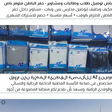
باص توصيل طلاب وطالبات ومشاوير - حفر الباطن متوفر باص
مكيف ونظيف لتوصيل مدارس بنين وبنات - مشاوير داخل حفر
الباطن الالتزام بالوقت + أسعار مناسبة + خصم للاشتراك الشهري
نغطي جميع الأحياء للتواصل
3
منذ 4 ساعات
مصنع AZ للألبسة القطنية الفاخرة نحن معمل
متخصص في صناعة الألبسة القطنية الداخلية الرجالية والنسائي
والولادي الراقية، ونسعد بأن نقدم لكم منتجاتنا المصنوعة من أجود
أنواع القطن، والتي تتميز بالراحة المتانة، والتصميم العصري المناسب
لمختلف الفئات العمرية. منتجاتنا ليست شعبيه لو تدور شعبي ورخيص
5
فطلبك ليس لدينا) لطلب الكتالوج تواصل على الرقم - جملة