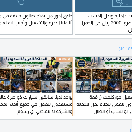
ت داخليه وبدل الخشب
حلاق أدور من يفتح صالون حلاقة في م
وشيب وراد راتب شهري 2000 ريال حي الحمرا
أنا عليا الادره والتشغيل وأجيب ليه لعا
ل
غيل فوركلفت (رافعة
يوجد لدينا سائقين سيارات ذو خبرة عالي
ون للعمل بنظام نقل الكفالة
مستعدون للعمل في جميع أنحاء الممل
ى الواتساب أو اتصال
والشركة لا تتقاضي أي رسوم