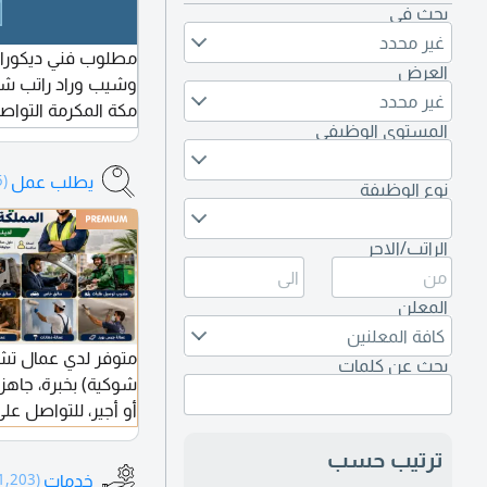
بحث في
غير محدد
مطلوب فني ديكورا
العرض
غير محدد
مكة المكرمة التواص
المستوى الوظيفي
يطلب عمل
(40,185)
نوع الوظيفة
الراتب/الاجر
المعلن
كافة المعلنين
متوفر لدي عمال تش
بحث عن كلمات
شوكية) بخبرة، جاهز
أو أجير، للتواصل عل
ترتيب حسب
خدمات
(1,203)