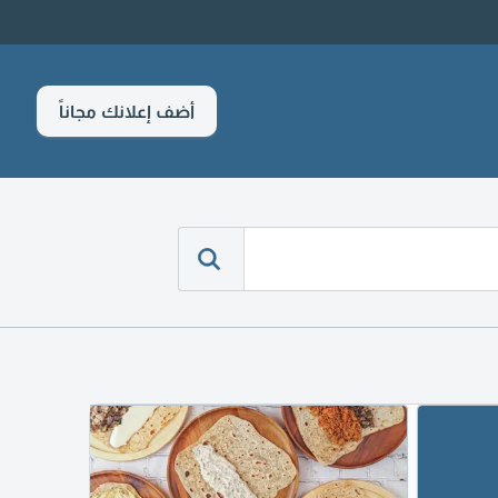
أضف إعلانك مجاناً