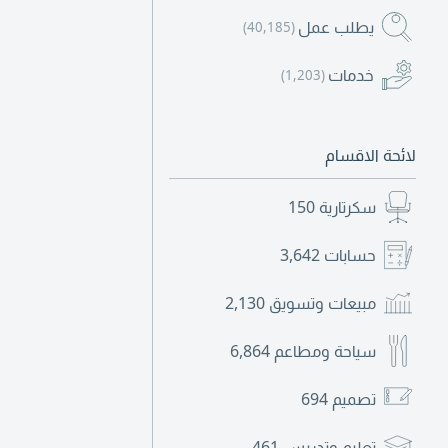
يطلب عمل
(40,185)
خدمات
(1,203)
لائحة الاقسام
سكرتارية
150
حسابات
3,642
مبيعات وتسويق
2,130
سياحة ومطاعم
6,864
تصميم
694
تعليم وتدريس
461