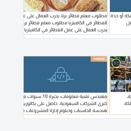
كة أو جدة
مطلوب معلم فطائر برتا، يدرب العمال على عمل
فرصة 
مل
الفطائر في الكافيتريا مطلوب معلم فطائر برتا،
المسم
يدرب العمال على عمل الفطائر في الكافيتريا خبير
مجال ا
في عمل فطائر ألبرتا على الصاج تماما مثل
أنظمة 
المرفقه في الصورة للعمل في مكة حي الشرايع
وإصلاح
مخطط 11 للتواصل
المشار
الشرو
الشمسي
قدرة ع
السيرة
ة،
مهندس تقنية معلومات، بخبرة 10 سنوات في
أعرف 
كة،
كبرى الشركات السعودية. حاصل على بكالوريوس
ثلاث س
هندسة الحاسبات ودبلوم إدارة المشروعات من
الآن
الجامعة الأمريكية في القاهرة. لدي خبرة في
المجالات التالية: Software Engineering -