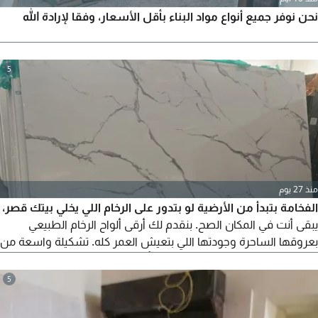
نحن نوفر جميع أنواع مواد البناء بأقل الأسعار، وفقا لإرادة الله
5
منذ 27 يوم
الفخامة بتبدأ من الأرضية لو بتدور على الرخام اللي يخلي بيتك قصر،
يبقى أنت في المكان الصح. بنقدم لك أرقى ألواح الرخام الطبيعي
بعروقها الساحرة وجودتها اللي بتعيش العمر كله. تشكيلة واسعة من
(المستورد والمحلي) تقطيع وتجهيز بأحدث الماكينات لضمان دقة
المقاسات. لمعة طبيعية تدوم ومقاومة عالية. أسعار تنافسية وخدمة
5
توريد وتركيب احترافية. حول مساحتك لقطعة فنية نادرة