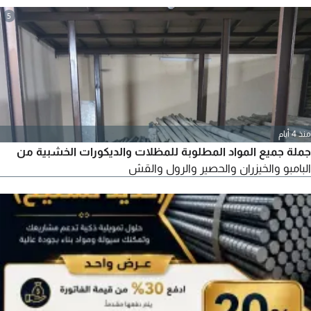
القوة. للطلب والاستفسار كسارة - الوادعي مكة المكرمة طريق -
5
الخواجات مواد - بناء بحص رمل بيس - كورس ردم مقاولات معدات
منذ 4 أيام
جملة جميع المواد المطلوبة للمظلات والديكورات الخشبية من
البامبو والخيزران والحصير والرول والقش