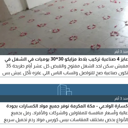
منذ 3 أيام
عايز 4 صناعية تركيب بلاط مزايكو 30*30 يوميات في الشغل في
مفيش سكن لحد الشغل مفتوح والقبض كل عشر أيام طريحة 35
تكون صناعية صح للتواصل واتساب الناس اللي عايزه تأكل عيش بس
عامل 150 صنياعي 200 في اليوم الشغل فوق السطح بلاش الناس
اللي تضيع في الوقت
منذ 3 أيام
كسارة الوادعي - مكة المكرمة نوفر جميع مواد الكسارات بجودة
عالية وأسعار منافسة للمقاولين والشركات والأفراد. رمل بجميع
الأنواع بحص بمختلف المقاسات بيس كورس مواد ردم تحميل سريع
وتوريد للمشاريع الموقع مكة المكرمة - طريق الخواجات - بجوار مصنع