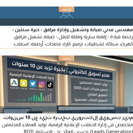
مهندس مدني صيانة وتشغيل وإدارة مرافق - خبرة سنتين -
رخصة قيادة - إقامة سارية وقابلة للنقل - صيانة، تشغيل مرافق،
كهرباء، سباكة، تشطيبات، ترميم، انارة، مضخات، أرصفة، اسفلت،
انترلوك، خرسانة، عزل، دهانات، نجارة، المنيوم، تقارير، تفتيش، استلام
ومقاولات
مدير تسويق إلكتروني بخبرة تزيد عن 10 سنوات،
متخصص في إدارة الحملات الإعلانية الرقمية، توليد العملاء المحتملين
(Leads Generation)، تحسين العائد على الاستثمار (ROI