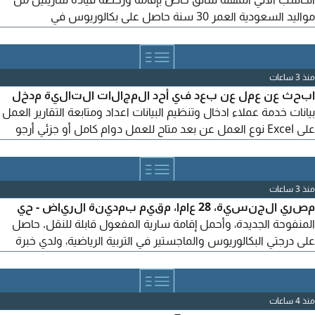
مواليد السعودية العمر 30 سنة حاصل على بكالوريوس في
اللوجستيات وسلاسل الإمداد من الأكاديمية العربية للعلوم
والتكنولوجيا والنقل البحري امتلك مهارات قوية في استخدام الحاسب
الآلي وبرامج Microsoft Office سرعة ودقة في ادخال البيانات رياضي
منذ 3 ساعات
غير مدخن عملت في مكتب خدمات لمدة سنة ومشرف في منتجع
ابحث عن عمل عن بعد في أحد المجالات التالية مدخل
سياحي
بيانات خدمة عملاء ادخال وتنظيم البيانات اعداد ومتابعة التقارير العمل
على Excel نوع العمل عن بعد متاح للعمل دوام كامل أو جزئي أرجو
التواصل
منذ 3 ساعات
مصري الجنسية، 28 عاما، مقيم بمدينة الرياض - حي
المنفوحة الجديدة، وأحمل إقامة سارية المفعول قابلة للنقل. حاصل
على درجتي البكالوريوس والماجستير في التربية الرياضية، ولدي خبرة
في مجال المبيعات وخدمة العملاء والتعامل مع النقدية وتسجيل
المبيعات بدقة، بالاضافة الى اجادة استخدام برامج Microsoft Word
وExcel. أسعى للحصول على فرصة عمل مناسبة استثمر من خلالها
منذ 4 ساعات
مهاراتي وخبراتي