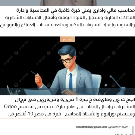
محاسب مالي واداري يمني خبرة كافية في المحاسبة وإدارة
المحلات التجارية وتسجيل القيود اليومية وأقفال الحسابات الشهرية
والسنوية واعداد التسويات البنكية ومتابعة حسابات العملاء والموردين
واعداد وتقديم اقرارات ضريبة القيمة المضافة واعداد القوائم المالية
والجرد الشهري والسنوي ومتابعة المخزون يجيد استخدام البرامج
المحاسبية بخبرة كافية (يمن سوفت - الأونكس برو - سما سوفت -
المتكامل) جاهز لمباشرة العمل
ابحث عن وظيفة خبرة 1 سنة وشهرين في مجال
المشتريات وادخال البيانات في هايبر ماركت خبرة في سيستم Odoo
وسيستم يورانيوم والأستاذ المحاسبي خبرة في مصر 10 أشهر في
مجال الدعم الفني بكالوريوس نظم ومعلومات ممتاز في الكمبيوتر
هاردوير وسوفتوير والسيرفرات والشبكات وبرامج مايكروسوفت