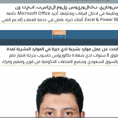
سوداني، بكالوريوس علوم الحاسب. ابحث عن
وظيفة في ادخال البيانات وتحليلها. أجيد Microsoft Office، خاصة
Excel & Power BI، أملك خبرة عامان في خدمة العملاء (الدعم الفني
والمبيعات) وادخال البيانات. لدي معرفة ب Odoo (ERP وCRM)
والتسويق الرقمي، واعداد التقارير وتحليل البيانات. أجيد الانجليزية،
وإدارة الوقت والعمل ضمن فريق، مع مهارات تواصل قوية وحل
المشكلات. إقامة قابلة للنقل، متاح للعمل فورا
ابحث عن عمل موارد بشرية لدي خبرة في الموارد البشرية لمدة
فوق 8 سنوات لدي شهادة بكالوريوس حاسوب بدرجة امتياز ملم
بالسوق السعودي وبجميع المنصات الحكومية من قوى ومقيم ومرك
السعودي للأعمال الغرف التجارية ممتب العمل والتأمينات الاجتماعية
ومدد متابعة الموظفين والاجازات ملم بجميع المنصات 100% العمل
على تنظيم بيئة عمل تليق بكم عملت لدي الكثير من الشركات بشتى
المجالات