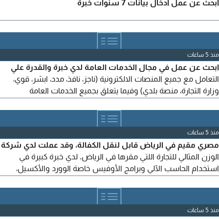
ابحث عن عمل ادخال بيانات 7 سنوات خبرة
منذ 5 ساعات
ابحث عن عمل في مجال الخدمات العامة لدي خبرة والقدرة علي
التعامل مع جميع المنصات الالكترونية (ناجز، نافذ، مدد، ابشر، قوي،
وزارة التجارة، منصة بلدي) وفيما يتعلق بجميع الخدمات العامة
والمؤسسات
منذ 5 ساعات
مصري مقيم في الرياض قابل لنقل الكفالة، وقد عملت لدي شركة
الوزن المثالي للتجارة اللتي مقرها في الرياض. لدي خبرة كبيرة في
استخدام الحاسب الآلي وبرامج الأوفيس خاصة الوورد والأكسيل،
محترف في كتابة التقارير والايميلات والأعمال المكتبية والتسجيل في
المنصات الحكومية وادارة فريق العمل، لغة عربية وانجليزيه ممتازة
شخص أمين ومجتهد وحريص علي نجاح بيئة العمل ابحث عن فرصة
منذ 5 ساعات
عمل في مدينة الرياض