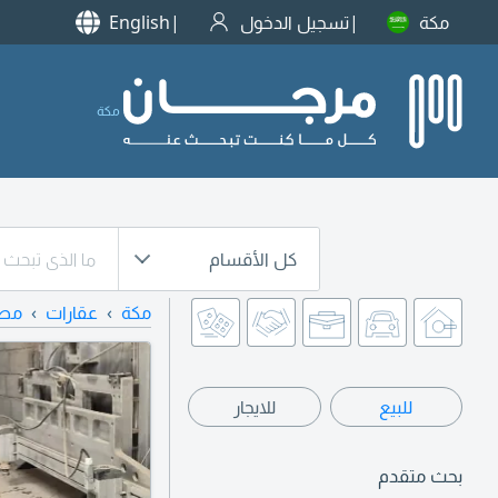
مكة
تسجيل الدخول
English
مكة
كل الأقسام
مكة
عقارات
مصا
للبيع
للايجار
بحث متقدم