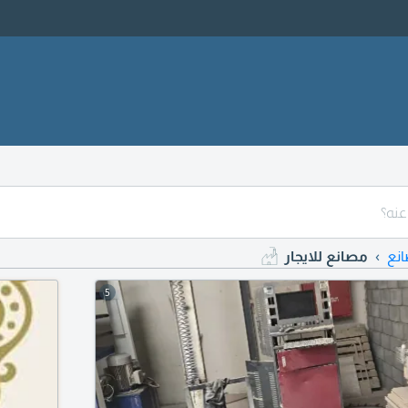
نع
مصانع للايجار
5