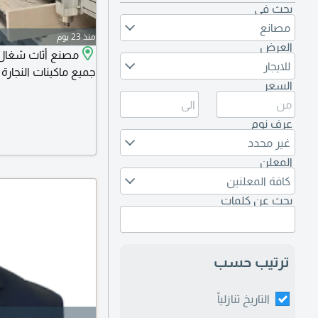
بحث في
مصانع
منذ 23 يوم
العرض
مصنع أثاث شغال 
للايجار
جميع ماكينات النجارة
السعر
عرف نوم
غير محدد
المعلن
كافة المعلنين
بحث عن كلمات
ترتيب حسب
التاريخ تنازلياً