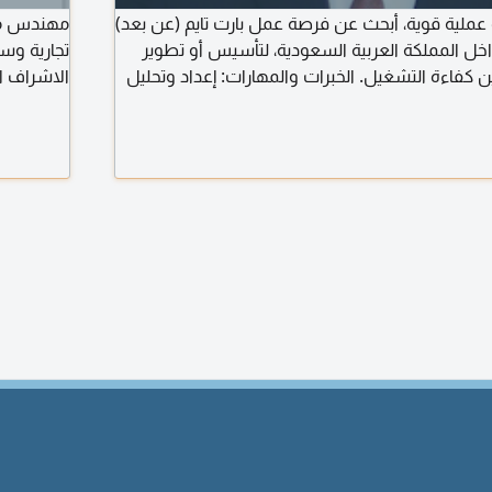
عملية قوية، أبحث عن فرصة عمل بارت تايم (عن بعد)
ل المملكة العربية السعودية، لتأسيس أو تطوير
تجارية وس
 كفاءة التشغيل. الخبرات والمهارات: إعداد وتحليل
الاشراف ا
تقارير التكاليف بشكل احترافي، تحليل الانحرافات (Variance Analysis)
المقاولين 
حيحية، تسعير المنتجات والخدمات بناءً على التكاليف
والمواصفات
ق نظام تكاليف متكامل من الصفر، مراقبة التكاليف