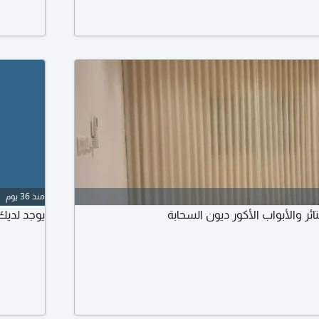
منذ 36 يوم
ئر والأبواب الأكور ديون السحابة
يوجد لديك