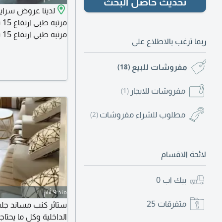
تحديث حاصل البحث
لدينا عروض سراي
ربما ترغب بالاطلاع على
علي ل سراير والخدم
مفروشات للبيع
(18)
مفروشات للايجار
(1)
مطلوب للشراء مفروشات
(2)
لائحة الاقسام
بيك اب
0
منذ 9 أيام
متفرقات
25
ستائر كنب مساند جلس
الداخلية وكل ما يحتاج