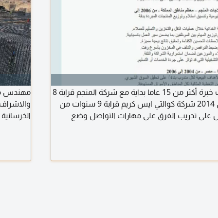
مدير ومشرف مبيعات خبرة أكثر من 15 عاما بداية مع شركة المنجم قرابة 8
سنوات من 2006 الى 2014 شركة كوالتي ايس كريم قرابة 9 سنوات من
والاشراف 
ى 2025 العمل على تدريب الفرق على مهارات التواصل وضع
الخرسانية 
 الابتكار المستمر ومتابعة المنافسين لضمان بقائنا
في تنفيذ ا
ائما لتحقيق نتائج متميزة تنعكس على النمو ورفع
والمواعيد
بصفه دوريه. لدي اقامة سارية ومتاح نقل كفالة. مع
ووجود سيا