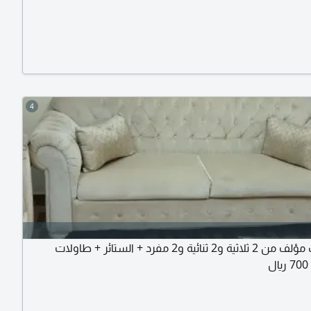
4
طقم كنب مؤلف من 2 ثلاثية و2 ثنائية و2 مفرد + الستائر + طاولات
ل