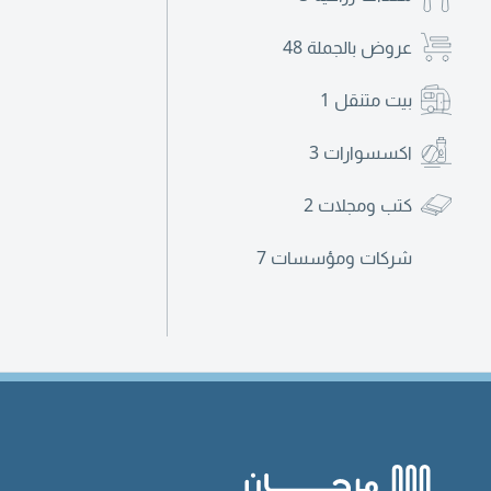
عروض بالجملة
48
بيت متنقل
1
اكسسوارات
3
كتب ومجلات
2
شركات ومؤسسات
7