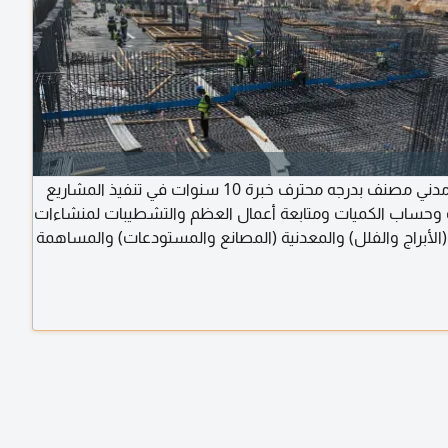
مهندس مدني مصنف بدرجه محترف خبرة 10 سنوات في تنفيذ المشاريع
وحساب الكميات ومتابعة أعمال العظم والتشطيبات لمنشاءات
(الأبراج والفلل) والمعدنية (المصانع والمستودعات) والمساهمة
لمشاريع وفق أعلى معايير الجودة والالتزام بالمواصفات
 خبرة في البرامج الهندسيه والمايكروسوفت وجود رخصة قيادة
رة