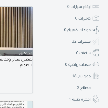
ارقام سيارات
0
كاميرات
0
مولدات كهرباء
0
تجهيزات
32
ساعات
0
منذ 55 يوم
تفصيل ستائر ومجالس 
معدات رياضية
0
التصميم
مواد بناء
18
مصانع
2
اجهزة طبية
1