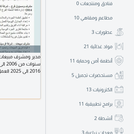
فنادق ومنتجعات
0
مطاعم ومقاهي
10
عطورات
3
مواد غذائية
21
أنظمة أمن وحماية
11
2016 ال
مستحضرات تجميل
5
الخطط لتحقيق الأهداف
في المقدمة والسعي د
الكترونيات
13
التقارير الى الإدارة 
الشكر
برامج تطبيقية
11
أنشطة
2
معدات زراعية
3