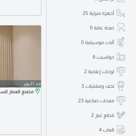
أجهزة منزلية
25
صحة عامة
0
آلات موسيقية
0
حواسيب
6
لوحات إعلانية
2
منذ 21 يوم
تحف ومقتنيات
3
مصنع العمار للستا
معدات صناعية
23
قطع غيار
2
العاب
4