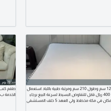
منذ 20 يوم
موجود سرير عرض 120 سم وطول 210 سم ومرتبة طبية باللباد استعمال
3 شهور فقط بسعر 400 ريال قابل للتفاوض البسيط لسرعة البيع برجاء
الخدمة ب 700 ريا
التواصل على الرقم المكان في مكة مخطط ولي العهد 5 خلف المستشفى
ة المكرمة