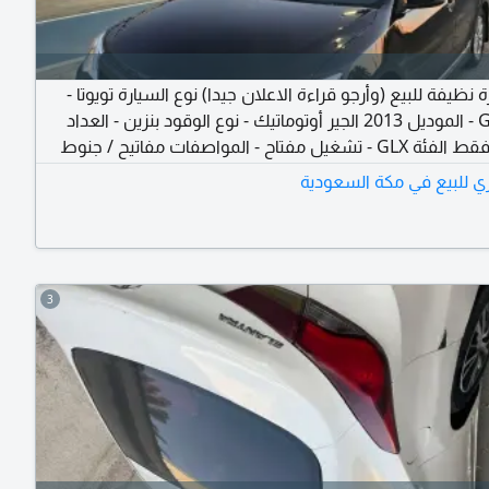
 نظيفة للبيع (وأرجو قراءة الاعلان جيدا) نوع السيارة تويوتا -
كامري GLX - الموديل 2013 الجير أوتوماتيك - نوع الوقود بنزين - العداد
221 كيلو فقط الفئة GLX - تشغيل مفتاح - المواصفات مفاتيح / جنوط
مل نظيفة
ري للبيع في مكة السعودية
3