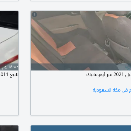
4
منذ 18 يوم
ماتيك
للبيع 2011، الممشى 133000 كم، شد بلد، المطلوب 40 ألف ريال.
ع في مكة السعودية