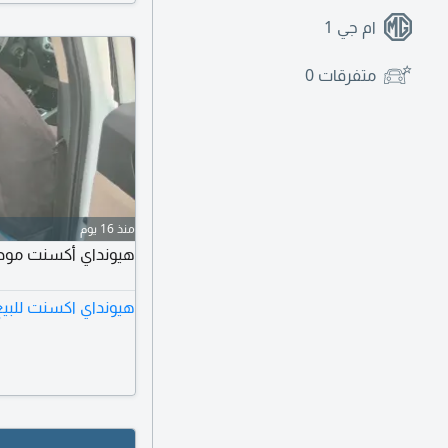
ام جي
1
متفرقات
0
منذ 16 يوم
هيونداي أكسنت موديل 2021 قير أوتو
هيونداي اكسنت للبي