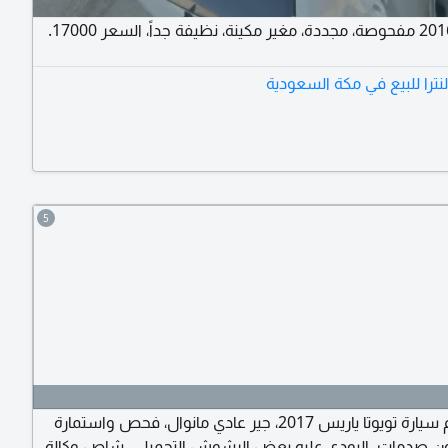
نترا للبيع في مكة السعودية
5
أعرض لكم سيارة تويوتا ياريس 2017، جير عادي مانوال، فحص واستمارة
ون صدمات. البودي عليه بعض الرشوش التجميلي. شاص وكالة،