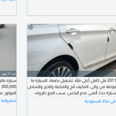
5
منذ 15 يوم
السيارة للبيع: سوناتا 2011 فل كامل أعلى فئة. تشغيل بصمة. السيارة ما
منفوضة من والى. المكيف ثلج والمكينة والجير والشاص
يارة جدا. أتمنى عدم البخس. سبب البيع ظروف
الموتور ع
شفروليه م
ع في مكة السعودية