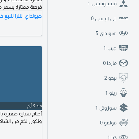
ميتسوبيشي
1
فرصة ممتازة بسعر من
هيونداي النترا للبيع
جي ام سي
0
هيونداي
5
جيب
1
مازدا
0
بيجو
2
رينو
1
منذ 9 أيام
سوزوكي
1
أحتاج سيارة صغيرة ي
ونكون لكم من الشاكر
فولفو
0
كيا
1