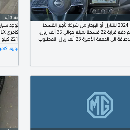
منذ 3 أيام
نيسان كيكس موديل 2024 للتنازل أو الإيجار من شركة تأجير القسط
توجد سيارة
الشهري 1628 ريالا. تم دفع قرابة 22 قسطا بمبلغ حوالي 35 ألف ريال.
المتبقي 38 قسطا بالاضافة الى الدفعة الأخيرة 23 ألف ريال. المطلوب
مراتب مخ
تويوتا كام