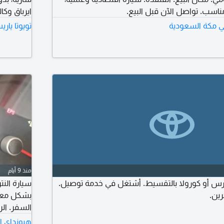
اسب. تواصل الآن قبل البيع.
ايرباق وكا
 في مكة السعودية
تويوتا يار
منذ 9 أيام
ارس أو كورولا بالتقسيط. أشتغل في خدمة توصيل.
سيارة النت
ين.
بشكل معق
السفر. ال
هيونداي ال