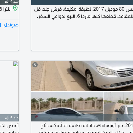
منذ 4 أيام
بيع سيارة جيب فاو إكس 80 موديل 2017، نظيفة، مكيّفة، فرش جلد، فل
النترا 2016 مفحوصة، مجددة، مغير مكينة، نظيفة جداً، السعر 17000.
طعها كلها مازدا 6، البيع لدواعي السفر.
هيونداي ال
5
منذ 6 أيام
للبيع هيونداي النترا 2011، جير أوتوماتيك، داخلية نظيفة جداً، مكيف ثلج،
مي. مكان البيع: القنفذة. سيارة اقتصادية وعملية،
سارية، بد