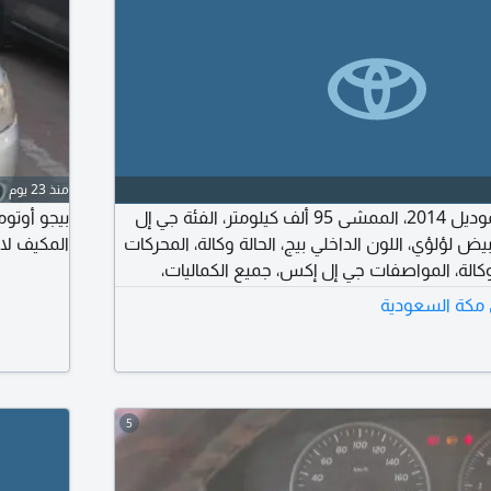
منذ 23 يوم
النوع تويوتا كامري، الموديل 2014، الممشى 95 ألف كيلومتر، الفئة جي إل
يض لؤلؤي، اللون الداخلي بيج، الحالة وكالة، المحركات
المكيف لا
كالة، المواصفات جي إل إكس، جميع الكماليات،
د، جميع أغراض الوكالة موجودة، الكفرات طقم
ي مكة السعودية
الإسبير حق الوكالة، الاستمارة جديدة، الفحص الدوري
5