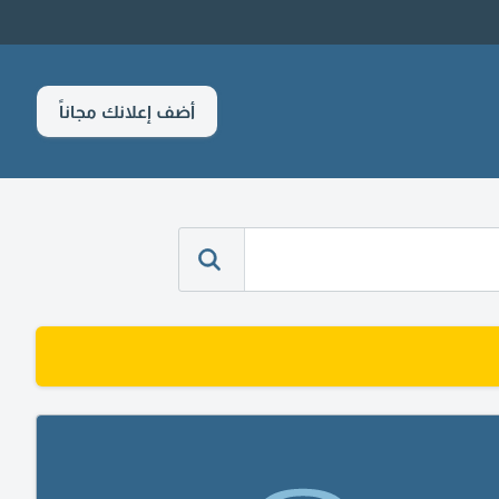
أضف إعلانك مجاناً