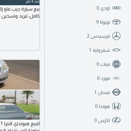
منذ 4 أيام
اودي
0
كامل، تبريد وتسخين للمقاعد، ق
تويوتا
9
مرسيدس
2
شفروليه
1
فيات
0
فورد
0
نيسان
1
هوندا
0
منذ 5 أيام
لكزس
0
جاهزة للاستخدام اليو