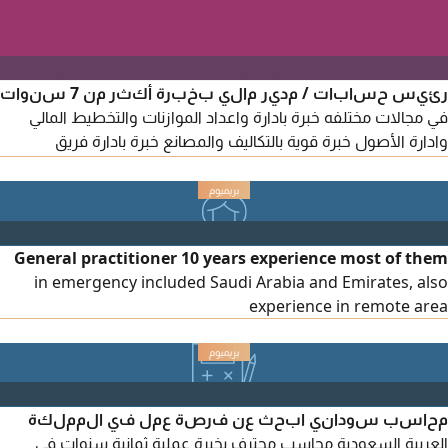
رئيس حسابات / مدير مالي بخبرة أكثر من 7 سنوات
في مجالات مختلفه خبرة بادارة واعداد الموازنات والتخطيط المالي
وادارة الأصول خبرة قوية بالتكاليف والمصانع خبرة بادارة فريق
الحسابات والتواصل الجيد حاصل على الزمالة الأمريكية المحاسب
الاداري المعتمد CMA خبرة بالمعايير الدولية ابحث عن فرصة عمل
رئيس حسابات أو مدير مالي
General practitioner 10 years experience most of them
in emergency included Saudi Arabia and Emirates, also
experience in remote area
محاسب سوداني ابحث عن فرصة عمل في المملكة
العربية السعودية محاسب محترف بخبرة عملية ثمانية سنوات في