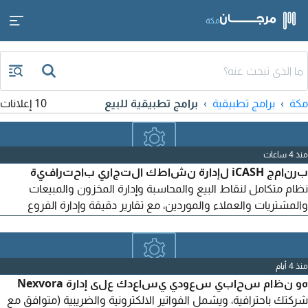
مكة
مكة
برامج تطبيقية
برامج تطبيقية للبيع
10 إعلانات
منذ 4 ساعات
برنامج iCASH لإدارة نشاطك التجاري باحترافية
نظام متكامل لنقاط البيع والمحاسبة وإدارة المخزون والمبيعات
والمشتريات والعملاء والموردين، مع تقارير دقيقة وإدارة الفروع
والصلاحيات. سهل الاستخدام - دعم فني متميز - مناسب لجميع
الأنشطة التجاريه
منذ 4 أيام
هو نظام سحابي سعودي يساعدك على إدارة Nexvora
شركتك باحترافية، ويشمل الفواتير الالكترونية والضريبية (متوافق مع