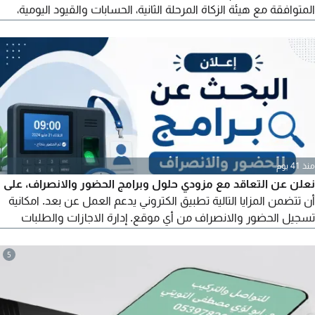
المتوافقة مع هيئة الزكاة المرحلة الثانية، الحسابات والقيود اليومية،
ادارة العملاء والموردين والتقارير المالية وتتميز بسهولة الاستخدام
حتى لغير المحاسبين ومناسبة للمطاعم والكافيهات والمتاجر
والخدمات أسعار الباقات تبدأ من 1200 ريال مع امكانية توفير الاجهزة
والطابعات للتواصل
منذ 41 يوم
نعلن عن التعاقد مع مزودي حلول وبرامج الحضور والانصراف، على
أن تتضمن المزايا التالية تطبيق الكتروني يدعم العمل عن بعد. امكانية
تسجيل الحضور والانصراف من أي موقع. إدارة الاجازات والطلبات
الكتروانيا. تقارير وإحصائيات متقدمة. واجهة استخدام سهلة وآمنة.
على الشركات والمزودين المهتمين ارسال عروضهم
5