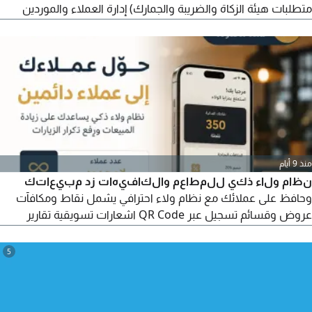
متطلبات هيئة الزكاة والضريبة والجمارك) إدارة العملاء والموردين
عروض الأسعار إدارة المخزون والمبيعات والمشتريات متابعة السداد
والتحصيل إدارة الموارد البشرية والرواتب تقارير وإحصائيات ذكية نظام
سحابي آمن يمكنك الوصول اليه من أي مكان لفترة محدودة خصم
50% على الاشتراك
منذ 9 أيام
نظام ولاء ذكي للمطاعم والكافيهات زد مبيعاتك
وحافظ على عملائك مع نظام ولاء احترافي يشمل نقاط ومكافآت
عروض وقسائم تسجيل عبر QR Code اشعارات تسويقية تقارير
وإحصائيات دقيقة مناسب للمطاعم والكافيهات والفود ترك ومحلات
الحلويات. ساعد عملاءك على العودة باستمرار، وارفع متوسط قيمة
5
الطلب وابن قاعدة عملاء مخلصة. الرجاء التواصل