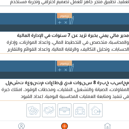
تعقيد. تطبيق متجر جاهز للعمل تصميم احترافي وتجربة مستخدم
سهلة إدارة المنتجات والطلبات والعروض كوبونات خصم ونظام نقاط
ومميزات البيع الحديثة مناسب لجميع الأنشطة (ملابس - عطور -
أغذية - هدايا - مستحضرات - وغيرها)
مدير مالي يمني بخبرة تزيد عن 7 سنوات في الإدارة المالية
والمحاسبة، متخصص في التخطيط المالي، واعداد الموازنات، وإدارة
الحسابات، وتحليل التكاليف، والرقابة المالية، واعداد القوائم والتقارير
المالية. امتلك خبرة في إدارة التدفقات النقدية، ومتابعة تكاليف
المشاريع، والتعامل مع الموردين والمقاولين من الباطن، مع قدرة
عالية على استخدام الأنظمة والبرامج المحاسبية. أحرص على دقة
البيانات، وتعزيز الرقابة الداخل
محاسب خبرة 8 سنوات في قطاعات متنوعة تشمل
المقاولات، الصيانة والتشغيل، النقليات، ومحطات الوقود. امتلك خبرة
في تنفيذ ومتابعة العمليات المحاسبية اليومية، اعداد القيود
والتسويات البنكية، الرواتب والمستحقات، تنفيذ أعمال الأقفال
الشهري والسنوي، اعداد ورفع الاقرارات الضريبية، المستخلصات
للمشاريع، والمساهمة الفعالة في اعداد التقارير والقوائم المالية.
دارس ومطبق للمعايير الدولية لاعداد التقارير المالية IFR