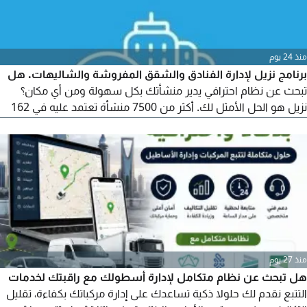
منذ 24 يوم
برنامج نزيل لإدارة الفنادق والشقق المفروشة والشاليهات. هل
تبحث عن نظام احترافي يدير منشأتك بكل سهولة ومن أي مكان؟
نزيل هو الحل الأمثل لك. أكثر من 7500 منشأة تعتمد عليه في 162
مدينة حول العالم. من الأنظمة الرائدة في المملكة العربية السعودية.
أهم المميزات: نظام سحابي يعمل عبر الإنترنت، إدارة ومتابعة منشأتك
من أي مكان، حفظ آمن للبيانات على سيرفرات موثوقة، ربط مباشر
مع نظام شموس الأمني (اختياري)، ربط مع...
منذ 27 يوم
هل تبحث عن نظام متكامل لإدارة أسطولك مع راقبتك لخدمات
التتبع نقدم لك حلولا ذكية تساعدك على إدارة مركباتك بكفاءة، تقليل