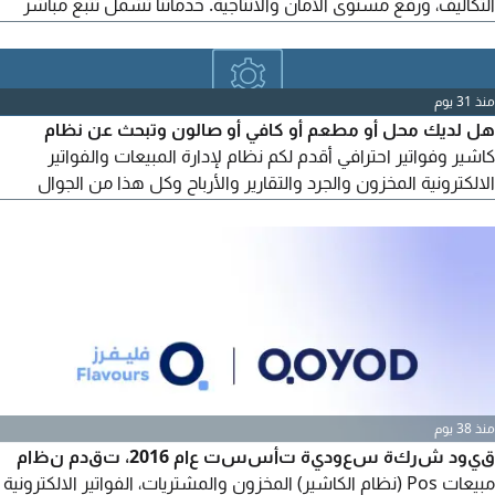
التكاليف، ورفع مستوى الأمان والانتاجية. خدماتنا تشمل تتبع مباشر
للمركبات على مدار الساعة. نظام احترافي لإدارة الأسطول عبر لوحة
تحكم متكاملة. متابعة مواقع المركبات وسجل الرحلات والسرعات.
تنبيهات فورية للحركة، التوقف، وتجاوز السرعة. إدارة السائقين
منذ 31 يوم
هل لديك محل أو مطعم أو كافي أو صالون وتبحث عن نظام
كاشير وفواتير احترافي أقدم لكم نظام لإدارة المبيعات والفواتير
الالكترونية المخزون والجرد والتقارير والأرباح وكل هذا من الجوال
(اندرويد أو آيفون) أو الكمبيوتر مناسب للمحلات التجارية والعطور
والمطاعم والكافيهات والمستودعات للاستفسار
منذ 38 يوم
قيود شركة سعودية تأسست عام 2016، تقدم نظام
مبيعات Pos (نظام الكاشير) المخزون والمشتريات، الفواتير الالكترونية