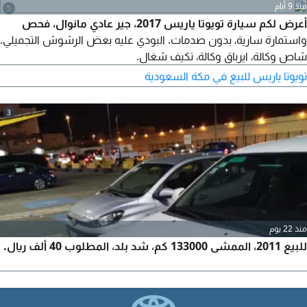
منذ 9 أيام
5
أعرض لكم سيارة تويوتا ياريس 2017، جير عادي مانوال، فحص
واستمارة سارية، بدون صدمات. البودي عليه بعض الرشوش التجميلي.
شاص وكالة، ايرباق وكالة، تكيف شغال.
تويوتا ياريس للبيع في مكة السعودية
3
منذ 22 يوم
للبيع 2011، الممشى 133000 كم، شد بلد، المطلوب 40 ألف ريال.