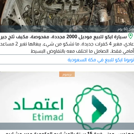
منذ 60 يوم
سيارة ايكو للبيع موديل 2000 مجددة، مفحوصة، مكيف ثلج جير
عادي، مغير 4 كفرات جديدة. ما تشكو من شيء. يبغالها تغير 2 مساعد
أمامي فقط. الصامل ما اختلف معه بالتفاوض البسيط
تويوتا ايكو للبيع في مكة السعودية
مهندس مدني خبرة 15 سنة بالمشاريع الحكومية مدير مشاريع -