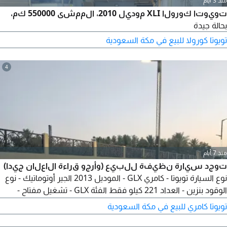
منذ 3 أيام
تويوتا كورولا XLI موديل 2010، الممشى 550000 كم،
بحالة جيدة
تويوتا كورولا للبيع في مكة السعودية
4
منذ 7 أيام
توجد سيارة نظيفة للبيع (وأرجو قراءة الاعلان جيدا)
نوع السيارة تويوتا - كامري GLX - الموديل 2013 الجير أوتوماتيك - نوع
الوقود بنزين - العداد 221 كيلو فقط الفئة GLX - تشغيل مفتاح -
المواصفات مفاتيح / جنوط مراتب مخمل نظيفة
تويوتا كامري للبيع في مكة السعودية