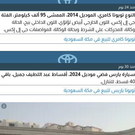
منذ 24 يوم
النوع تويوتا كامري، الموديل 2014، الممشى 95 ألف كيلومتر، الفئة
جي إل إكس، اللون الخارجي أبيض لؤلؤي، اللون الداخلي بيج، الحالة
وكالة، المحركات على الشرط وبحالة الوكالة، المواصفات جي إل إكس،
جميع الكماليات، المحرك بشكل عام جديد، جميع أغراض الوكالة
تويوتا كامري للبيع في مكة السعودية
موجودة، الكفرات طقم يوكوهاما حقت البلد، الإسبير حق الوكالة،
الاستمارة جديدة، الفحص الدوري جديد، السعر 25 ألف ريال كاش أو
تقسيط.
منذ 30 يوم
سيارة يارس فضي موديل 2024، أقساط عبد اللطيف جميل، باقي
40 قسط، للتنازل.
تويوتا ياريس للبيع في مكة السعودية
2