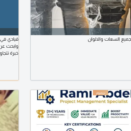
بجميع السعات والالوان
قيادي في 
وابحث عن 
والامتثال،
التنظيمية
العمليات، 
المؤسسي 