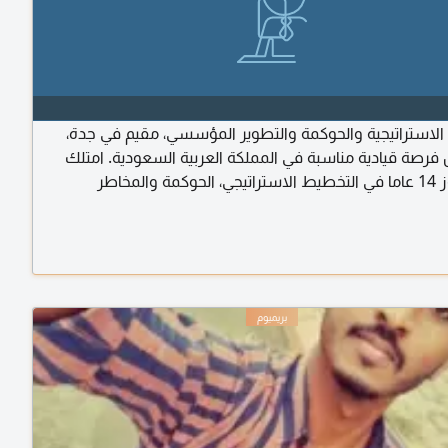
الاستراتيجية والحوكمة والتطوير المؤسسي، مقيم في جدة،
فرصة قيادية مناسبة في المملكة العربية السعودية. امتلك
خبرة تتجاوز 14 عاما في التخطيط الاستراتيجي، الحوكمة والمخاطر
 إدارة البرامج والم بادرات، تطوير نماذج التشغيل والهياكل
 ومصفوفات الصلاحيات، اعداد السياسات والاجراءات، تحسين
مؤشرات الأداء والتقارير التنفيذية. أقود حاليا التخطيط
والحوكمة لمجموعة