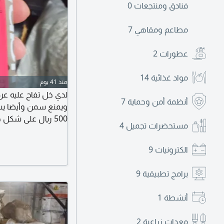
فنادق ومنتجعات
0
مطاعم ومقاهي
7
عطورات
2
مواد غذائية
14
منذ 41 يوم
أنظمة أمن وحماية
7
ويمنع سمن وأيضا يسا
500 ريال على شكل
مستحضرات تجميل
4
أيضا ثنتين ب 500 ريال
الكترونيات
9
برامج تطبيقية
9
أنشطة
1
معدات زراعية
2