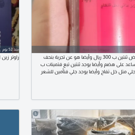
منذ 52 يوم
لدي خل تفاح عليه عرض ثنتين ب 300 ريال وأيضا هو عن تجربة بنحف
راوتر زين استعمال خفيف
عد على هضم وأيضا يوجد ثنتين تبع فتمينات ب
 جلي متل خل تفاح وأيضا يوجد جلي فتأمين للشعر
5