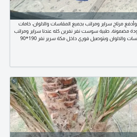
 وأدفع مرتاح سراير ومراتب بجميع المقاسات والالوان، خامات
دة مضمونة. طبية سوست نفر نفرين كله عندنا سراير ومراتب
بكل المقاسات والالوان وبتوصيل فوري داخل مكة سرير نفر 190*90
سرير نفر ونصف 190*120 سرير نفرين 190*180 مراتب خامات ممتازة
جدا طبية بارتفاع 15 سم - سوست بارتفاع 20 سم متوفر جميع الالوان
المميزات توصيل للمنازل داخل مكة مجانا - الدفع بعد الا
5