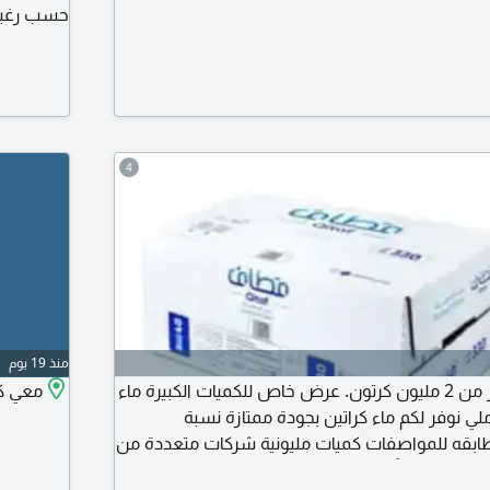
حسب رغبة 
4
منذ 19 يوم
علب مياه بالجملة أكثر من 2 مليون كرتون. عرض خاص للكميات الكبيرة ماء
معي كر
تون 40 عبوة 330 ملي نوفر لكم ماء كراتين بجودة ممتازة نسبة
 وأقل مطابقه للمواصفات كميات مليونية شركات متعددة من
أنواع المياه جاهزة للتوريد الفوري بأسعار منافسة مباشرة. السعر 6.50