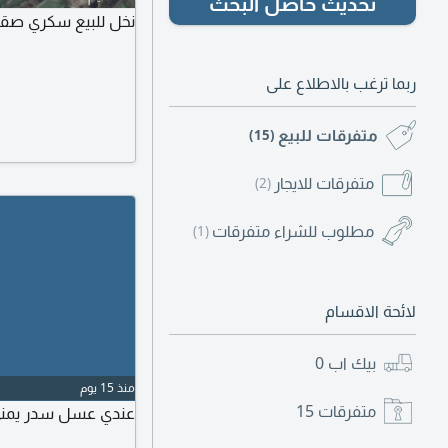
تحديث حاصل البحث
نخل للبيع سكري صقع
ربما ترغب بالاطلاع على
متفرقات للبيع
(15)
متفرقات للايجار
(2)
مطلوب للشراء متفرقات
(1)
لائحة الاقسام
بيك اب
0
منذ 15 يوم
متفرقات
15
عندي عسل سدر يمني د