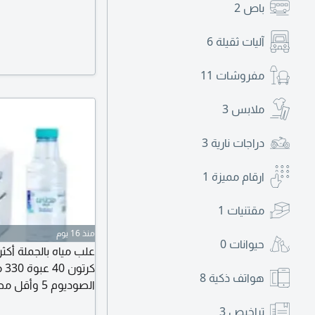
باص
2
آليات ثقيلة
6
مفروشات
11
ملابس
3
دراجات نارية
3
ارقام مميزة
1
مقتنيات
1
منذ 16 يوم
حيوانات
0
كر
هواتف ذكية
8
الصوديوم 5
تراخيص
3