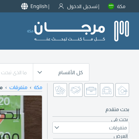
مكة
تسجيل الدخول
English
مكة
كل الأقسام
مكة
متفرقات
مت
بحث متقدم
بحث في
متفرقات
العرض