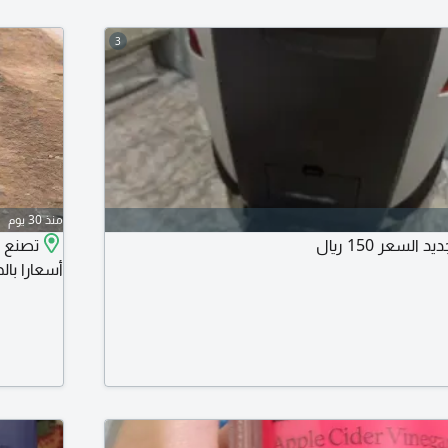
3
منذ 30 يوم
لسعر 150 ريال
تصنع ش
أسعارا بالجملة لأحجا