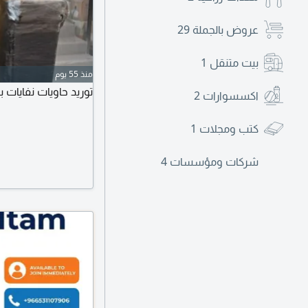
عروض بالجملة
29
بيت متنقل
1
منذ 55 يوم
توريد حاويات نفايات 
اكسسوارات
2
كتب ومجلات
1
شركات ومؤسسات
4