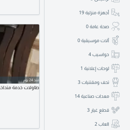
شامل الضريبة والسع
أجهزة منزلية
19
صحة عامة
0
آلات موسيقية
0
حواسيب
4
لوحات إعلانية
1
منذ 24 يوم
تحف ومقتنيات
3
طاولات خدمة متداخله بسعر 100 ري
معدات صناعية
14
قطع غيار
3
العاب
2