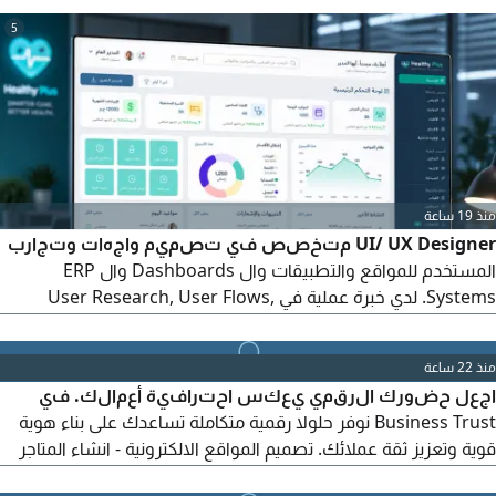
5
منذ 19 ساعة
UI/ UX Designer متخصص في تصميم واجهات وتجارب
المستخدم للمواقع والتطبيقات وال Dashboards وال ERP
Systems. لدي خبرة عملية في User Research, User Flows,
Wireframing, UI Design, Prototyping وDesign Systems
باستخدام Figma. لدي مشاريع عملية تشمل Hospital
منذ 22 ساعة
Management ERP وNBIS. متاح للعمل full time أو Freelance،
اجعل حضورك الرقمي يعكس احترافية أعمالك. في
On - site أو Remote. Portfolio behance. net/
Business Trust نوفر حلولا رقمية متكاملة تساعدك على بناء هوية
mohamedelsaeed 22
قوية وتعزيز ثقة عملائك. تصميم المواقع الالكترونية - انشاء المتاجر
الالكترونية - اعداد البريد الألكتروني الرسمي للشركات