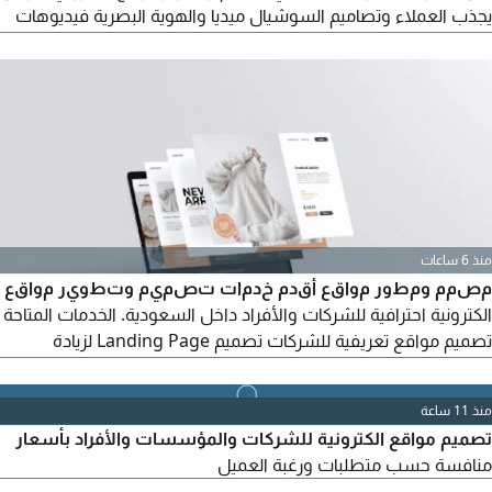
يجذب العملاء وتصاميم السوشيال ميديا والهوية البصرية فيديوهات
تسويقية وReels بال AI محتوى واعلانات للسوشيال ميديا Company
Profile وبروفايلات احترافية، ومتاح للتعاون مع الشركات والمشاريع
داخل السعودية. تواصل معي وأعرضلك نماذج أعمالي
منذ 6 ساعات
مصمم ومطور مواقع أقدم خدمات تصميم وتطوير مواقع
الكترونية احترافية للشركات والأفراد داخل السعودية. الخدمات المتاحة
تصميم مواقع تعريفية للشركات تصميم Landing Page لزيادة
العملاء تطوير أنظمة Dashboard وإدارة داخلية تصميم مواقع
عقارية، طبية، تعليمية وتجارية تطوير واجهات حديثة ومتجاوبة مع
منذ 11 ساعة
الجوال ربط الموقع بالفورمات، الواتساب، الايميل، ولوحات التحكم
تصميم مواقع الكترونية للشركات والمؤسسات والأفراد بأسعار
تحسين شكل الموقع وتجربة المستخدم UI / UX اشتغل بتصميم
منافسة حسب متطلبات ورغبة العميل