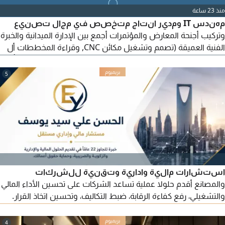
منذ 23 ساعة
مهندس IT ومدير انتاج متخصص في مجال تصنيع
وتركيب أجنحة المعارض والمؤتمرات أجمع بين الإدارة الميدانية والخبرة
الفنية العميقة (تصمم وتشغيل مكائن CNC, وقراءة المخططات أل
shop drawing) مما يتيح لي تحويل التصاميم الى واقع ملموس بأعلى
جودة وأقل نسبة خطأ ابحث حاليا عن فرصة عمل جديدة لتقديم
5
اضافة حقيقة لشركة طموحة ويسعدني مشاركتكم السيرة الذاتية أو
مناقشة أية فرصة متاحة لديكم
استشارات مالية وادارية وتقنية للشركات
والمصانع أقدم حلولا عملية تساعد الشركات على تحسين الأداء المالي
والتشغيلي، رفع كفاءة الرقابة، ضبط التكاليف، وتحسين اتخاذ القرار.
الخدمات تشمل الاستشارات المالية والادارية - تحليل القوائم
والمؤشرات المالية - اعداد الموازنات والتدفقات النقدية - أنظمة
4