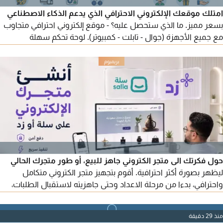
امتلك موقعك الإلكتروني الاحترافي الذي يدعم الذكاء الاصطناعي
بسعر مميز. ما الذي ستحصل عليه؟ - موقع إلكتروني احترافي متجاوب
مع جميع الأجهزة (جوال - تابلت - كمبيوتر). لوحة تحكم سهلة
وبسيطة لإدارة المحتوى. ربط كامل مع وسائل التواصل الاجتماعي.
الدعم والخدمة: دعم فني متواصل خلال فترة الإطلاق.
حول فكرتك الى متجر الكتروني جاهز للبيع، أو طور متجرك الحالي
ليظهر بصورة أكثر احترافية. أقوم بتجهيز متجر الكتروني متكامل
واحترافي، بدءا من مرحلة الاعداد وحتى جاهزيته لاستقبال الطلبات،
بسعر مناسب وجودة عالية أنا محمد الخزرجي أخصائي متاجر وتسويق
تواصل معي واذهل
منذ 29 دقيقة