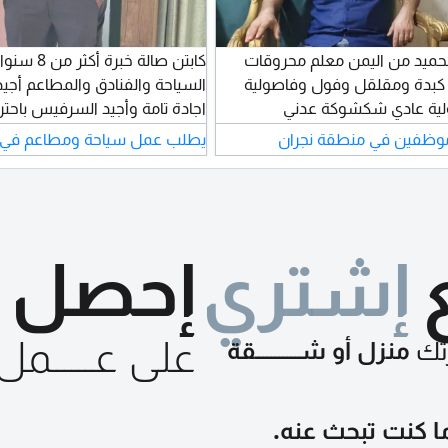
الحميد من اليمن معلم محروقات
كابتن صالة خب
 كبدة ومقلقل وفول وفاصولية
السياحة والفنادق والمطاعم أجيد ا
ية عادي شكشوكة عدني
اجادة تامة وأجيد السرفيس باحترا
ي ولحسه وتونه وبزالياومجموع
الكاشير لدي خبرة علي تطبيقات
ظفين في منطقة نجران
يطلب عمل سياحة ومطاعم في 
يه لساته والفحسه والعقده
بلس ومرن. لدي خبرة في الاعداد 
ع أنواعها وأرز البخاري معلم بوافي
والحفلات الداخليه والخارجية أجي
خمسه تعشر سنة أوأية عمل ثاني
ضغط ولدي خبرة في جميع الأقس
خ عزبة وهذا رقمي
قابلة للنقل
إشتري
إحصل
على عــــــمل
تك
منزل أو شـــــــــــقة
ا كنت تبحث عنه.