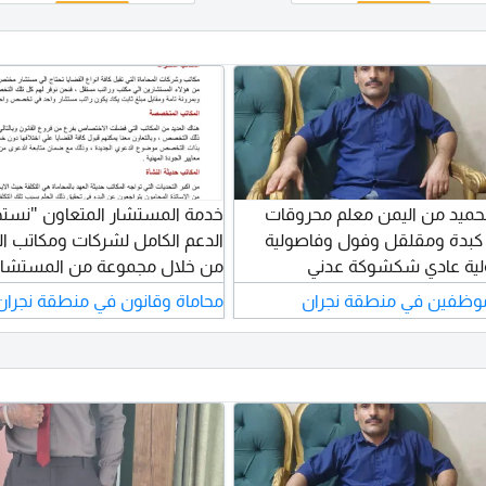
الحميد من اليمن معلم محروقات
خدمة المستشار المتعاون "نست
 كبدة ومقلقل وفول وفاصولية
الدعم الكامل لشركات ومكاتب الم
ية عادي شكشوكة عدني
من خلال مجموعة من المستشاري
ي ولحسه وتونه وبزالياومجموع
بخبرة تفوق سبعة عشر عاما من ا
ظفين في منطقة نجران
محاماة وقانون في منطقة نجران
يه لساته والفحسه والعقده
ع أنواعها وأرز البخاري معلم بوافي
خمسه تعشر سنة أوأية عمل ثاني
خ عزبة وهذا رقمي