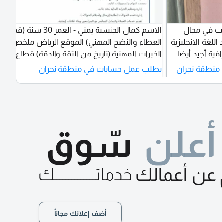
رة أكثر من 8 سنوات في مجال
الاسم كمال الجنسية يمني - العمر 30 سنة (قمة
للغة الانجليزية
العطاء والنضج المهني) الموقع الرياض ملخص
فية أجيد أيضا
الخبرات المهنية (تاريخ من الثقة والدقة) قطاع
 فودكس ويلا
المال والصرافة (6 سنوات من الخبرة الاحترافية)
منطقة نجران
يطلب عمل حسابات في منطقة نجران
الكبيرة
إدارة الخزنة الرئيسية والصندوق بكفاءة وأمانة
د العمل تحت
تامة. الخبرة في التعامل معا العملاء - احتراف
ام لدي اقامة
عمليات بيع وشراء العملات ومتابعة أسعار
السوق. دقة متناهية في الجرد، المطابقة المالية،
أعلن
سّوق
وتحمل المسؤوليات الحساسة
عن أعمالك
خدماتــــــــــــــك
أضف إعلانك مجاناً