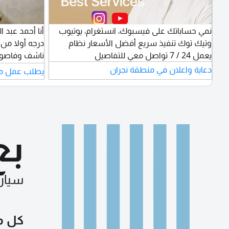
نمي حساباتك على فيسبوك، انستغرام، يوتيوب
أنا أحمد عبد 
وتيك توك تنفيذ سريع أفضل الأسعار نظام
درجه أولا من
يعمل 24 / 7 تواصل معي للتفاصيل
ناشف وفاصول
وشكشوكة عاد
دعاية واعلان في منطقة نجران
يطلب عمل مو
وكذلك لي خلف
والآدمات بجمي
ومطاعم خبرة 
حراسة أو طبا
بع
سيار
كل م