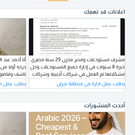
اعلانات قد تهمك
مشرف مستودعات ومدير مخزن 29 سنة مصري
أنا أحمد عبد 
خبرة 8 سنوات في إدارة جميع المستودعات وحل
درجه أولا من
مشكلاتها تم العمل في شركات أجنبية وشركات
ناشف وفاصول
محلية وجميع الجنسيات ممتاز أكسيل وجميع
وشكشوكة عاد
يطلب عمل ادارة في منطقة نجران
يطلب عمل مو
برامج أل ERP
وكذلك لي خلف
والآدمات بجمي
ومطاعم خبرة 
أحدث المنشورات
حراسة أو طبا