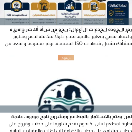
رمز الجودة لخدمات الأعمال: نحو منشأة أكثر جاهزية
واعتماد مهني بمعايير عالمية. نقدم حلولاً متكاملة لدعم وتطوير
منشأتك تشمل شهادات ISO المعتمدة. نوفر مجموعة واسعة من
شهادات الجودة والأنظمة الإدارية: ISO 9001، ISO 14001، ISO
45001، ISO 27001، ISO 22301، ISO 22000، بالإضافة إلى شهادات
أخرى تتوافق مع طبيعة نشاطك. تصنيف المقاولين: إعداد وتجهيز
الملفات، استيفاء المتطلبات، والمتابعة حتى صدور التصنيف وفق
الأنظمة.
لمن يهتم بالاستثمار بالمطاعم ومشروع ناجح موجود. علامة
تجارية لمطعم لبناني. 5 نجوم يقدم شاورما على حطب وفروج على
حطب. مشاوي على حطب بالاضافة للسلطات والمقبلات البنانية