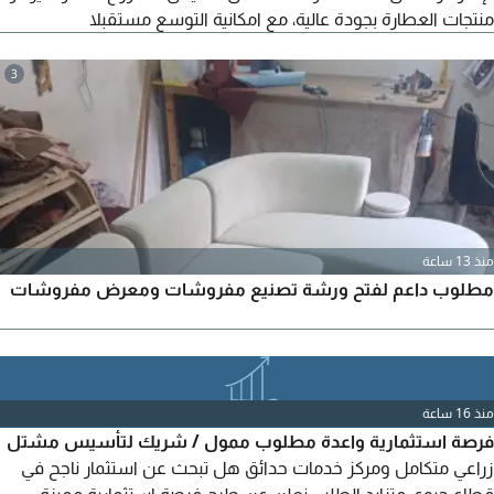
منتجات العطارة بجودة عالية، مع امكانية التوسع مستقبلا
3
منذ 13 ساعة
مطلوب داعم لفتح ورشة تصنيع مفروشات ومعرض مفروشات
منذ 16 ساعة
فرصة استثمارية واعدة مطلوب ممول / شريك لتأسيس مشتل
زراعي متكامل ومركز خدمات حدائق هل تبحث عن استثمار ناجح في