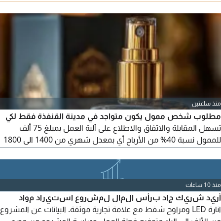
الاحراج وتضيع الوقت لمن يملك القدرة فقط التواصل واتساب
الرياض حي الملز
منذ ساعتين
مطلوب شخص ممول يكون متواجد في مدينة القنفذة فقط لكي
تسهل المقابلة والاتفاق والاطلاع على آلية العمل بمبلغ 75 ألف
للممول نسبة 40% من الأرباح أي بمعدل شهري من 1400 الى 1800
تقريبا لمدة سنة الى سنتين يتم ارجاع مبلغ التمويل وتقطع العمولة
النسبة الشهريه لا يوجد لدي أي ضمان تجاريه أو عقاريه وغيرها
أعطيك سند أمر بالمبلغ مجال الشغل في العطور رجاء اذا جازت لك
منذ 10 ساعات
الفكرة ومقتنع تواصل
أريد شريك جاد برأس المال لمشروع استيراد مواد
انارة LED ومراوح شفط مع علامة تجارية موثقة. البيانات عن المشروع