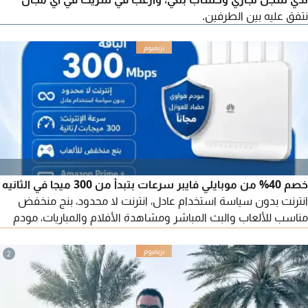
نتفق عليه بين الطرفين.
خصم 40% من موبايلي فايبر سرعات بتبدأ من 300 ميجا في الثانيه
انترنت بدون سياسة استخدام عادل، انترنت لا محدود، بنج منخفض
مناسب للألعاب والبث المباشر ومشاهدة الأفلام والمباريات، مودم
هواوي ضد العوازل مجانا، امكانية تقسيط جوال آيفون أم اندرويد، أول
3 أشهر 172.5 ريال فقط (شامل الضريبة) بعد العرض 287 ريال
2
شهريا (شامل الضريبة) التركيب والتأسيس مجاني