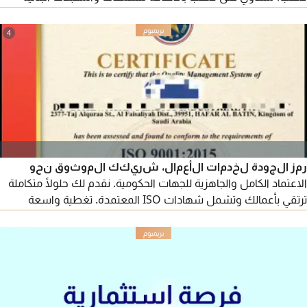
الشهية. كافة الاداريين للمشروع موجودين مع خطط العمل ودراسة
الجدوى والهوية البصرية (للجادين فقط)
4
رمز الجودة لخدمات الأعمال، شريكك الموثوق نحو
الاعتماد الكامل والجاهزية للجهات الحكومية. نقدم لك حلولًا متكاملة
ترتقي بأعمالك وتشمل شهادات ISO المعتمدة. تغطية واسعة
تشمل ISO 9001، ISO 14001، ISO 45001، ISO 27001، ISO
22000، بالإضافة إلى شهادات أخرى تناسب طبيعة نشاط منشأتك.
تصنيف المقاولين: خدمة متكاملة من تجهيز المستندات حتى صدور
التصنيف الرسمي. التأهيل الحكومي: رفع جاهزية منشأتك للمنصات
والمنافسات والعقود.