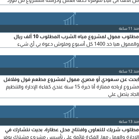
من الألف الى الياء متوفره خطة العمل ودراسة المشروع من مورد
صيني وقاعدة عملاء والتشغيل كامل قيمة المشروع للمنافسة
والانتشار 750 ألف بضاعة 250 ألف تأسيس واحتياطي في حساب
الشركة المشروع متوفر سواء نظري وعملي وتشغيلي من لديه الجديه
منذ 11 ساعة
والقدرة الماليه الرجاء التواصل ولكم جزيل الشكر
مطلوب ممول لمشروع مياه الشرب المطلوب 10 ألف ريال
والممول هيا خد 1400 كل أسبوع وملوش دعوة بي أي شيء
منذ 12 ساعة
ابحث عن سعودي أو مصري ممول لمشروع مطعم فول وفلافل
مشروع ارباحه ممتازة أنا خبرة 15 سنة عندي كفاءة الإدارة والتنظيم
الجاد يتصل علي
منذ 13 ساعة
مطلوب شريك للتعاون وافتتاح محل عطارة، بحيث نتشارك في
الإدارة والعمل معا. الفكرة قائمة على تأسيس مشروع مشترك يوفر