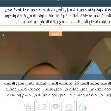
وتصميم المخططات - اعداد التقارير اليومية يمني مقيم لدي رخصة
طلب وظيفة: مدير تشغيل تأجير سيارات / مدير عمليات / مدير
قيادة
تأجير / مدير منطقة. أمتلك خبرة 16 عامًا متواصلة في قيادة وتطوير
عمليات قطاع تأجير السيارات، مع زيادة الأرباح عبر تحسين آليات
التشغيل مثل التحصيل وتقليل نسب التعثر. لديّ خبرة واسعة في
إدارة العمليات، وافتتاح الفروع الجديدة، وضمان سرعة دوران
2
الأسطول بالتنسيق مع قطاعي الصيانة والحوادث. مقيم في الرياض.
الاسم محمد العمر 26 الجنسية اليمن المهنة عامل محل الأقمة
جدة ابحث عن عمل عملت في محل ملابس وعملت كاشير وعملت
وايتر في مطعم وعملت في محل أدواة منزليه في قسم المبيعات
للتواصل