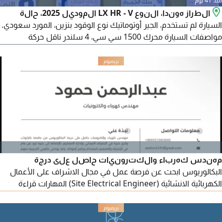
منذ 41 يوم
الطراز هوندا، النوع LX HR - V الموديل 2025، حالة
السيارة لم تستخدم، الجير أوتوماتيك نوع الوقود بنزين، المورد سعودي.
مواصفات السيارة محرك 1500 سي سي، 4 سلندر ناقل حركة
أوتوماتيك، USB مدخل AUX، مقاعد مخمل، 4 مكبرات صوت، جنوط
مقاس 17، دخول ذكي، تشغيل ذكي
مهندس كهرباء والكترونيات حاصل على درجة
البكالوريوس ابحث عن فرصة عمل في مجال الاشراف على الأعمال
الكهربائية الانشائية (Site Electrical Engineer) المهارات قراءة
المخططات الكهربائية (Single Line Diagram & Shop Drawings)
الالمام بأنظمة التمديدات الكهربائية (Cable Tray, Conduits,
Earthing) متابعة تنفيذ الأعمال بالموقع حسب المواصفات - تعديل