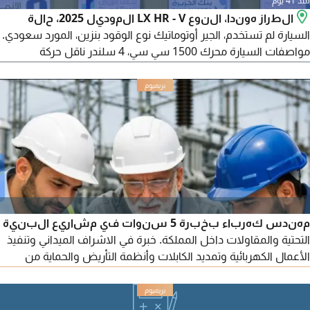
منذ 41 يوم
الطراز هوندا، النوع LX HR - V الموديل 2025، حالة
السيارة لم تستخدم، الجير أوتوماتيك نوع الوقود بنزين، المورد سعودي.
مواصفات السيارة محرك 1500 سي سي، 4 سلندر ناقل حركة
أوتوماتيك، USB مدخل AUX، مقاعد مخمل، 4 مكبرات صوت، جنوط
مقاس 17، دخول ذكي، تشغيل ذكي
مهندس كهرباء بخبرة 5 سنوات في مشاريع البنية
التحتية والمقاولات داخل المملكة. خبرة في الاشراف الميداني وتنفيذ
الأعمال الكهربائية وتمديد الكابلات وأنظمة التأريض والحماية من
الصواعق وأعمال الفحص والتشغيل والصيانة. شاركت في مشاريع
كبرى منها حديقة الملك سلمان ومشروع روشن السكني. أجيد
استخدام AutoCAD وExcel واعداد التقارير الفنية مع الالتزام بمعايير