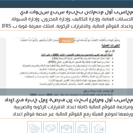
الجودة والسلامة وتحقيق كفاءة التنفيذ. امتلك رخصة قيادة
محاسب أول متمكن بخبرة سبع سنوات في
الحسابات العامة، وإدارة التكاليف، وإدارة المخزون، وإدارة السيولة،
واعداد القوائم المالية، والاقرارات الزكوية. امتلك معرفة قوية ب IFRS
وCMA، مهارات قوية في التحليل المالي واعداد مؤشرات الأداء (KPIs)
أجيد استخدام Power BI وMicrosoft Office وأنظمة ERP، واجادة
اللغة الانجليزية، ومتمكن من تطبيق أنظمة Internal Controls
وتحسين الكفاءة التشغيلية. جاهز للنقل
محاسب أول ومراجع ابحث عن فرصة عمل خبرة في اعداد
ومراجعة القوائم المالية كاملة اعداد الاقرارات الزكوية والضريبية
ورفعها لموقع الهيئة رفع القوائم المالية عبر منصة قوائم اعداد
القيود المحاسبية والتسويات البنكية والإقفالات الشهرية والسنوية
اعداد التقارير المالية تقييم الرقابة الداخلية تنفيذ جميع عمليات