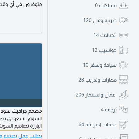
متوفرون في أي وقت
ممتلكات
0
ضريبة ومال
120
اتصالات
14
حواسيب
12
سياحة وسفر
10
مهارات وتدريب
28
اعمال واستثمار
206
ترجمة
4
السوق السعودي تصام
خدمات احترافية
64
البارزة تصاميم السوش
متواجد في الرياض - إق
يطلب عمل تصميم في