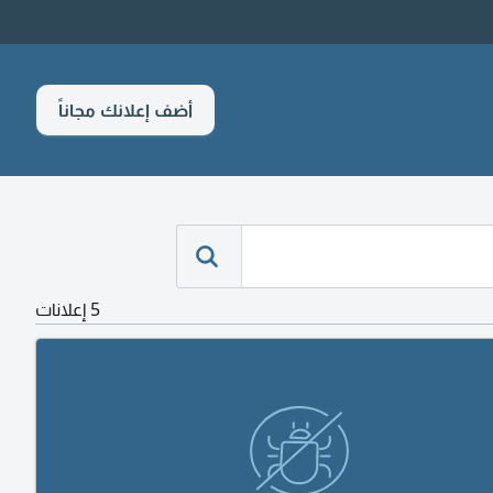
أضف إعلانك مجاناً
5 إعلانات