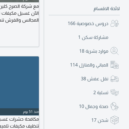
مع شركة الصرح كلين
لائحة الاقسام
الآن غسيل مكيفات ت
المجالس والفرش تن
دروس خصوصية
166
مشاركة سكن
1
موارد بشرية
18
المباني والمنازل
114
نقل عفش
38
تسلية
2
صحة وجمال
10
منذ 51 يوم
مكافحة حشرات غسيل
شحن
17
تنظيف مكيفات تلميع