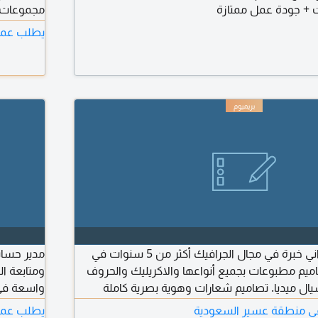
 + جودة عمل ممتازة
مجموعات أ
اتصل على 
يطلب عمل
مصمم جرافيك سوداني خبرة في مجال الجرافيك أكثر من 5 سنوات في
مدير حساب
يم مطبوعات بجميع أنواعها والاكريليك والحروف
ومتابعة ال
يال ميديا. تصاميم شعارات وهوية بصرية كاملة
واسعة في 
امة قابلة للنقل
الزكوية - 
 منطقة عسير السعودية
يطلب عمل