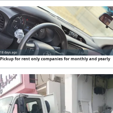
service. Which includes Bedroom, Kissing Room, AC,
Fridge, Center AC, Washing Machine, Drawer. Furniture
5
Moving Service Within and Outside Eastern Province. We
unpack and reinstall bedroom furniture. Our operating
locations area
18 days ago
Pickup for rent only companies for monthly and yearly