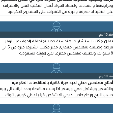
ومراجعتها واعتمادها واعتماد المواد أعمال المكتب الفني والاشراف
على التنفيذ له معرفة وخبرة في الاشراف على المشاريع الحكوميه
للعمل في الحدود الشماليه طريف عرعر
منذ 15 يوم
يعلن مكتب استشارات هندسية جديد بمنطقة الجوف عن توفر
فرصة وظيفية لمهندس معماري مدير مكتب. يشترط خبرة من 5 الى
8 سنوات، وتصنيف مهندس محترف لدى الهيئة السعودية
للمهندسين. يتولى إدارة وتشغيل المكتب، تأسيس فريق العمل،
الاشراف على المشاريع، وتنظيم العمليات اليومية. المزايا راتب، سكن
مؤمن، وفرصة لقيادة وتأسيس مكتب استشارات هندسية جديد
منذ 19 يوم
والمساهمة في نموه
أحتاج مهندس مدني لديه خبرة كافية بالمناقصات الحكوميه
والتسعير ويشتغل معي ويسعر اذا رست مناقصة يحدد الراتب الى يبيه
حسب الربح ورجاء خاص لا يجي الا شخص قراء اعلاني كويس تبوك