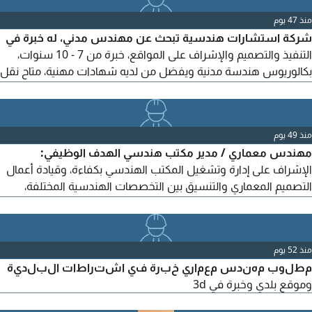
منذ 47 يوم
شركة استشارات هندسية تبحث عن مهندس مدني، له خبرة في
التنفيذ والتصميم والإشراف على المواقع، خبرة من 7 - 10 سنوات،
بكالوريوس هندسة مدنية ويفضل من لديه شهادات مهنية، متاح نقل
كفالة. للتقدم عن طريق الإيميل فقط. الشركة في تبوك حي العليا.
منذ 49 يوم
مهندس معماري / مدير مكتب هندسي الهدف الوظيفي:
الإشراف على إدارة وتشغيل المكتب الهندسي بكفاءة، وقيادة أعمال
التصميم المعماري والتنسيق بين التخصصات الهندسية المختلفة،
وضمان جودة المخرجات الفنية والالتزام بالأنظمة والمعايير المهنية
ومتطلبات العملاء. المهام والمسؤوليات الرئيسية: - إدارة وتنظيم
أعمال المكتب الهندسي ومتابعة سير المشاريع. - الإشراف على إعداد
منذ 52 يوم
وتطوير التصاميم المعمارية للمشاريع المختلفة. - مراجعة واعتماد
مطلوب مهندس معماري خبرة في اشتراطات البلدية
المخرجات الهندسية.
وموقع بلدي وخبرة في 3d