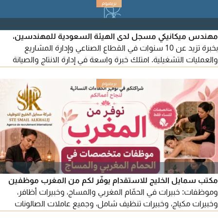
مهندس ميكانيكي مسجل لدى الهيئة السعودية للمهندسين،
بخبرة تزيد عن 10 سنوات في القطاع الصناعي وإدارة المشاريع
والعمليات التشغيلية. امتلك خبرة واسعة في إدارة الانتاج والصيانة
وتشغيل المصانع، الى جانب التخطيط للانتاج، وتحسين العمليات، ورفع
كفاءة المعدات والانتاجية، وإدارة فرق العمل. لدي خبرة في إدارة
وتنفيذ المشاريع الصناعية، ومتابعة الأداء التشغيلي، وتطبيق أنظمة
واجراءات الجودة والسلامة، مع القدرة
مكتب سمايل الخليج للاستقدام يوفّر لكم من المغرب موظفين
وموظفات: خبيرات في الحمّام المغربي والمساج، وخبيرات أظافر،
وخبيرات مكياج، وخبيرات تنظيف شامل، وجميع عاملات الصالونات
والمراكز بكفاءة عالية. للطلب، يرجى التواصل معنا عبر أرقامنا.