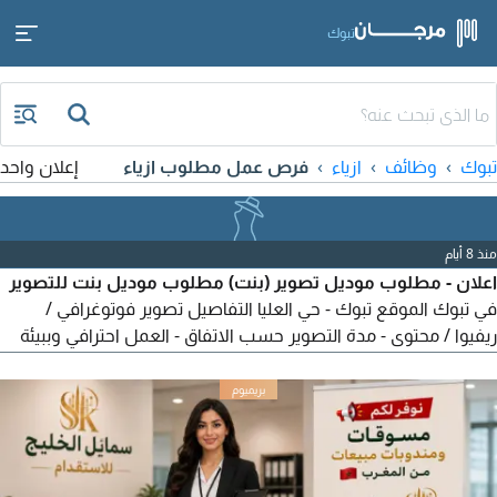
تبوك
تبوك
وظائف
ازياء
فرص عمل مطلوب ازياء
إعلان واحد
منذ 8 أيام
اعلان - مطلوب موديل تصوير (بنت) مطلوب موديل بنت للتصوير
في تبوك الموقع تبوك - حي العليا التفاصيل تصوير فوتوغرافي /
ريفيوا / محتوى - مدة التصوير حسب الاتفاق - العمل احترافي وببيئة
مريحة الشروط حسن المظهر - الثقة أمام الكاميرا - الالتزام بالمواعيد
- يفضل وجود خبرة (ليست شرط) الأجر يتم تحديده بعد التواصل
للتواصل ارسال صور أو بورتفوليو عبر الخاص وتس استقدام أو داخل
المملكة من مصر