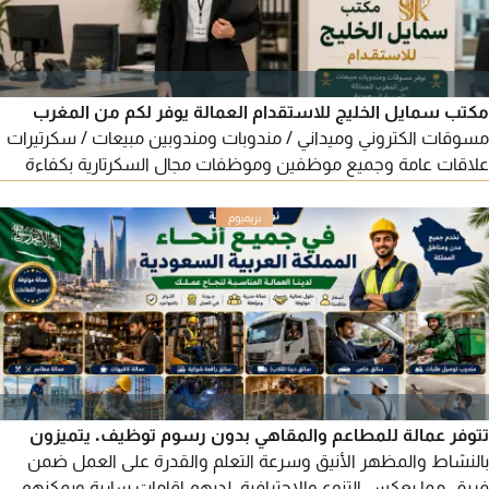
مكتب سمايل الخليج للاستقدام العمالة يوفر لكم من المغرب
مسوقات الكتروني وميداني / مندوبات ومندوبين مبيعات / سكرتيرات
علاقات عامة وجميع موظفين وموظفات مجال السكرتارية بكفاءة
عالية. للطلب يرجى التواصل معنا عبر أرقامنا
تتوفر عمالة للمطاعم والمقاهي بدون رسوم توظيف. يتميزون
بالنشاط والمظهر الأنيق وسرعة التعلم والقدرة على العمل ضمن
فريق، مما يعكس التنوع والاحترافية. لديهم اقامات سارية ويمكنهم