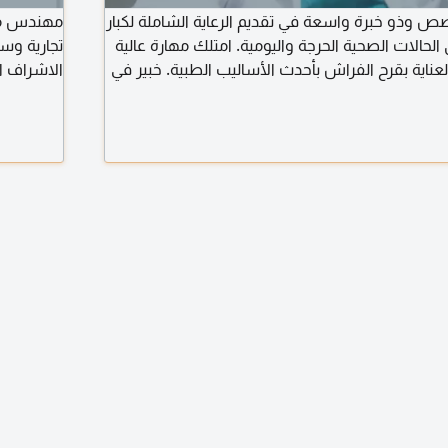
وذو خبرة واسعة في تقديم الرعاية الشاملة لكبار
حالات الصحية الحرجة واليومية. امتلك مهارة عالية
تجارية وس
لعناية بقرح الفراش بأحدث الأساليب الطبية. خبير في
الاشراف ا
سلوكي مع مرضى الزهايمر، والمتابعة الدورية للعلامات
المقاولين 
فير بيئة آمنة ومريحة تلبي جميع احتياجات المريض
والمواصفات
مهارات الأساسية والخبرات الطبية