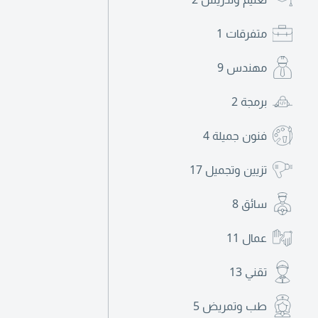
متفرقات
1
مهندس
9
برمجة
2
فنون جميلة
4
تزيين وتجميل
17
سائق
8
عمال
11
تقني
13
طب وتمريض
5