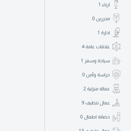
ازياء
1
محررين
0
ادارة
1
علاقات عامة
4
سياحة وسفر
1
حراسة وأمن
0
عمالة منزلية
2
عمال تنظيف
9
حضانة اطفال
0
عمال دليفري
13