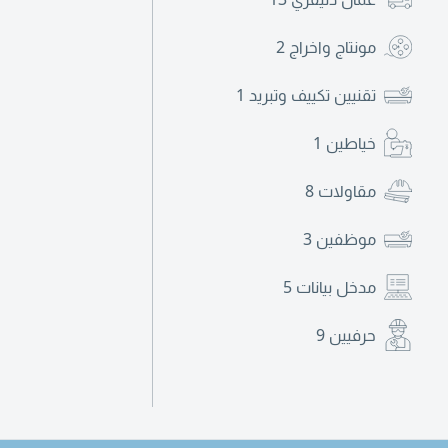
مونتاج واخراج
2
تقنيين تكييف وتبريد
1
خياطين
1
مقاولات
8
موظفين
3
مدخل بيانات
5
حرفيين
9