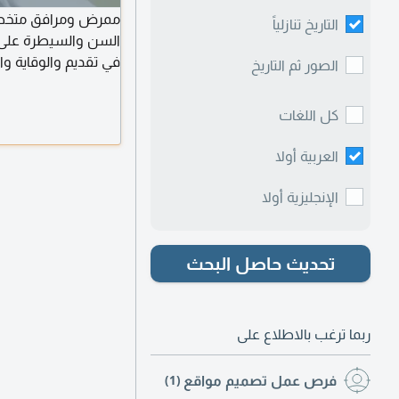
ممرض ومرافق متخصص 
التاريخ تنازلياً
السن والسيطرة على ال
في تقديم والوقاية وا
الصور ثم التاريخ
التعامل الانساني وال
الحيوية. أهدف الى تو
كل اللغات
البدنية والنفسية. ال
العربية أولا
الإنجليزية أولا
تحديث حاصل البحث
ربما ترغب بالاطلاع على
فرص عمل تصميم مواقع
(1)