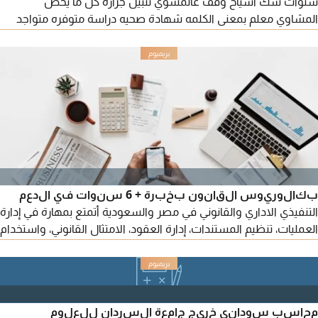
سنوات شك أسياخ وقف عالمشوي تتبيل جزاره كل ما يخص
المشاوي معلم بمعنى الكلمه شهادة صحيه دراسة متوفره متواجد
في الرياض المهتم تواصل
بكالوريوس القانون بخبرة + 6 سنوات في الدعم
التنفيذي الاداري والقانوني في مصر والسعودية أتمتع بمهارة في إدارة
العمليات، تنظيم المستندات، إدارة العقود، الامتثال القانوني، واستخدام
المنصات الحكومية، كتابة الخطابات وتنظيم الاجتماعات، كما أجيد اعداد
التقارير والعروض التقديمية باستخدام Microsoft Office وCanva،
أتميز بالتنظيم الدقيق، المرونة، إدارة الوقت، القدرة على التكيف،
والتطوير المستمر، مقيم في جدة
محاسب سوداني خريج جامعة السردان للعلوم