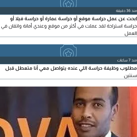
الحكومية الالكترونية. المهارات المهنية التسويق الرقمي سريع التعلم
منذ 36 دقيقة
والتطوير حسن التعامل مع العملاء قادر على تحمل
ابحث عن عمل حراسة موقع أو حراسة عمارة أو حراسة فيلا أو
حراسة استراحة لقد عملت في أكثر من موقع وعندي أمانة واتقان في
العمل
منذ 7 ساعات
مطلوب وظيفة حراسة اللي عنده يتواصل معي أنا متعطل قبل
سنتين