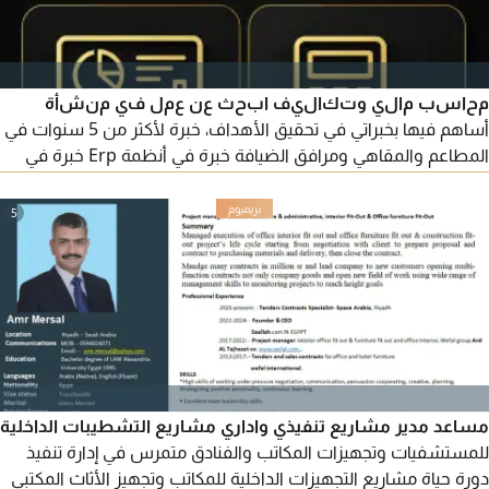
محاسب مالي وتكاليف ابحث عن عمل في منشأة
أساهم فيها بخبراتي في تحقيق الأهداف، خبرة لأكثر من 5 سنوات في
المطاعم والمقاهي ومرافق الضيافة خبرة في أنظمة Erp خبرة في
ضبط التكاليف واعداد ريسبي المنيو ومتابعة عمليات الانتاج وتسويات
التالف والهدر خبرة في الأكسيل وبرنامج أودو سماك فودكس معرفة
5
بنظام الضريبة والزكاة، الجنسية السودان، العمر 33، المهنة فردية
مساعد مدير مشاريع تنفيذي واداري مشاريع التشطيبات الداخلية
للمستشفيات وتجهيزات المكاتب والفنادق متمرس في إدارة تنفيذ
دورة حياة مشاريع التجهيزات الداخلية للمكاتب وتجهيز الأثاث المكتبي