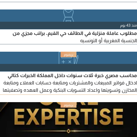
منذ 43 يوم
مطلوب عاملة منزلية في الطائف حي القيم. براتب مجزي من
الجنسية المغربية أو التونسيه
محاسب مصري خبرة ثلاث سنوات داخل المملكة الخبرات كتالي
ادخال فواتير المبيعات والمشتريات ومتابعة حسابات العملاء ومتابعة
المخازن وتسويتها واعداد التسويات البنكية وعمل العهده وتصفيتها
وتجهيز مسيرات الرواتب وصرفها واعداد الاقرار الضريبي ورفعه على
منصة هيئة الزكاة والدخل واعداد التقارير الماليه التي تفيد الشركة
وعمل عقود للمستأجرين علي منصة إيجار ومتابعة ادارة أملاك إقامة
سارية