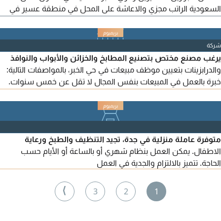
السعودية الراتب مجزي والاعاشة على المحل في منطقة عسير في
خميس مشيط حي المطار
شركة
يرغب مصنع مختص بتصنيع المطابخ والخزائن والأبواب والنوافذ
والدرابزينات بتعيين موظف مبيعات في حي الخبر، بالمواصفات التالية:
خبرة بالعمل في المبيعات بنفس المجال لا تقل عن خمس سنوات.
إجادة استخدام برامج الأوفيس. إجادة استخدام على الأقل برنامجين
هندسيين ويفضل (2020 - سكتش أب - 3 دي ماكس). من يرغب
بالانضمام، نرجو إرسال السيرة على الإيميل مع ذكر الوظيفة.
متوفرة عاملة منزلية في جدة، تجيد التنظيف والطبخ ورعاية
الاطفال. يمكن العمل بنظام شهري أو بالساعة أو الأيام حسب
الحاجة. تتميز بالالتزام والجدية في العمل
⟩
3
2
1