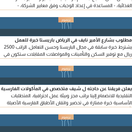
الغذائية. - المساعدة في إعداد الوجبات وفق معايير الشركة. -
المحافظة على نظافة المطبخ وأدوات العمل. - الالتزام بإجراءات
السلامة والصحة الغذائية. - تنفيذ المهام الأخرى ذات العلاقة حسب
توجيهات مشرف الفرع. الشروط: - الجدية والانضباط والالتزام بأوقات
العمل. - القدرة على العمل ضمن...
مطلوب بشارع الأمير نايف‎ في الرياض باريستا خبرة للعمل
يشترط خبرة سابقة في مجال الباريستا وحسن التعامل. الراتب 2500
ريال مع توفير السكن والتأمينات والمواصلات المقابلات ستكون في
الرياض ويشترط التقدم لمن لديه الخبرة فقط في هذا المجال يرجى
إرسال السيرة الذاتية على الرقم
يعلن فريقنا عن حاجته ل شيف متخصص في المأكولات الفارسية
التقليدية للانضمام إلينا براتب مجز وبيئة عمل احترافية. المتطلبات
الأساسية خبرة ممتازة في تحضير واتقان الأطباق الفارسية الأصيلة
بأعلى معايير الجودة. الاشراف على اعداد الوجبات وضمان التتبيل
والتقديم بالمذاق الشيرازي الأصلي. الالتزام التام بمعايير النظافة
والسلامة الغذائية وتنظيم المطبخ