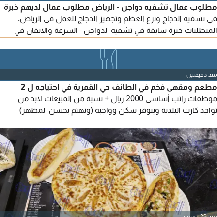
مطلوب عمال تشفيه دواجن - الرياض مطلوب عمال لديهم خبرة
في تشفيه الدجاج ونزع العظم وتجهيز الدجاج للعمل في الرياض.
المتطلبات خبرة سابقة في تشفيه الدواجن - السرعة والاتقان في
العمل - الالتزام بالنظافة وجودة التقطيع - الجدية والالتزام بالدوام
طبيعة العمل تشفيه وتجهيز الدجاج بكميات يومية. الراتب والمميزات
تحدد حسب الخبرة والانتاجية العمل الرياض حي الروضة التواصل
منذ دقيقتين
مطعم ومقهى فخم في الطائف حي القمرية في احتياجه ل 2
موظفات راتب أساسي 2000 ريال + نسبة من المبيعات لابد من
تواجد كارت البلدية ويتوفر سكن وواجبه (ونهتم بحسن المظهر)
منذ 29 دقيقة