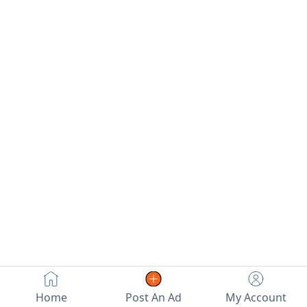
خاصه للمشاريع
متوفره لدينا بكميات
موزع معتمد الخزف
كبيرة جدا جملة
السعودي متوفر كل
وتجزئة التوصيل الى
ما يخص السباكه
جميع أنحاء المملكة
والأدوات الصحية
في المدينة المنورة
التوصيل خلال 12
ساعة أقل طلبيه
100 حبة خارج المدينة
المنورة أقل كمية
1000 حبة التوصيل
خلال يومين ثلاثه
سعر الوحدة 5 ريال
للاستفسار يرجى
الواصل واتساب
وترقبوا باقي منتجاتنا
الميزة والأسعار
الطيبة
Home
Post An Ad
My Account