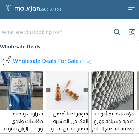
Saudi Arabia
Wholesale Deals
Wholesale Deals For Sale
(113)
مؤسسة بيع أدوات
متوفر لدينا أفضل
شراريب رياضيه
صحيه وسباكه موزع
المكا حل الخشبيه
مقاسات ولادي
معتمد لمصنع الخليج
مصنوعه من شجرة
ورجالي الوان متنوعه
أسعار جملة أسعار
العرعر مغربية
سعر الدرزن 9 ريال