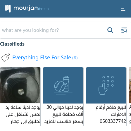
Yemen
Classifieds
Everything Else For Sale
(8)
للبيع طقم أرقام
يوجد لدينا حوالي 30
يوجد لدينا ساعة يد
الامارات
ألف قطعة للبيع
لمس تشتغل على
تطبيق ابل جهاز
بسعر مناسب للمزيد
0503337742
آيفون لمزيد من
من التفاصيل الرجاء
0553337742