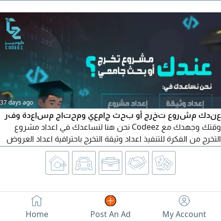
اعذار طبية معتمدة ومختمة نسوي بتواريخ قديمة نسوي بتواريخ
حديثة للحصول على الخدمات يرجى التواصل
37 days ago
عندك مشروع تخرج أو بحث جامعي ومحتاج مساعدة وفر
وقتك وجهدك مع Codeez نحن هنا لنساعدك في اعداد مشروع
التخرج من الفكرة للتنفيذ اعداد وثيقة التخرج باحترافية اعداد العروض
التقديمية PowerPoint تجهيز التكاليف والمهام الجامعية وخدمات
جامعية أخرى حسب طلبك تواصل معنا الآن عبر الواتساب أو الايميل
وخلي مشروعك يطلع بأعلى جودة وأفضل تنسيق. رقم
Home
Post An Ad
My Account